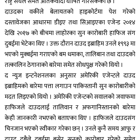
राष्ट्र संघले समेत आंतकवादी घोषित गरिसकेको छ ।
दाउदका वकीले बेलायतको हाइकोर्टमा पेश गरेको
दस्तावेजका आधारमा डीइए तथा सिआइएका एजेन्ड २०१४
देखि २०१७ को बीचमा लाहोरका सुन कारोबारी हाफिज संग
दुबईमा भेटेका थिए । उक्त दौरान दाउद इब्राहिम उनले १९९३ मा
भएको मुक्बईमा गराएको बम धमाका, तालिबान तथा दाउदको
तत्कालिन ठेगानाको बारेमा समेत सोधपुक्ष गरेको थियो ।
द न्युज इन्टनेशनलका अनुसार अमेरिकी एजेन्टले दाउद
इब्राहिमको बारेमा पत्ता लगाउन पाकिस्तानी सुन कारोबारीको
मदत लिइएको थियो । अमेरिकी एजेन्टको सवालको जवाफमा
हाफिजले दाउदलाई तालिवान र अफगानिस्तानको बारेमा
केही जानकारी नभएको बताएका थिए । हाफिजले दाउदसंग
चिनजान भएको स्वीकार गरेका छन् । उनले कुनै समय आफु र
दाउद दुबैले दुबईमा बसेर सुनको कारोबार गरेको समेत