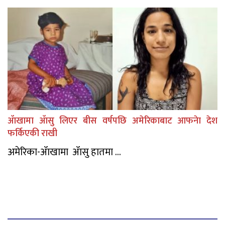
ॲाखामा ॲासु लिएर बीस वर्षपछि अमेरिकाबाट आफनेा देश
फर्किएकी राखी
अमेरिका-ॲाखामा ॲासु हातमा ...