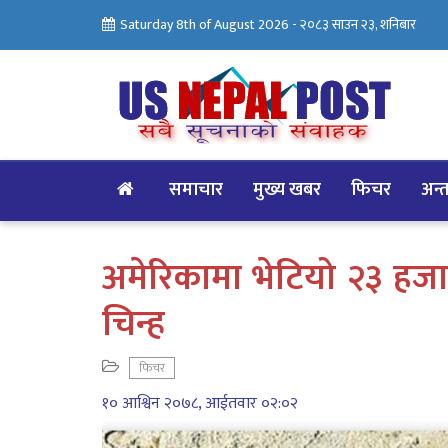
Saturday 8th of August 2026 -
२०८३ साउन २३, शनिबार
समाचार
मुख्य खबर
फिचर
अन्तर
अमेरिकामा भेटियो २३ हजा
चिन्ह
फिचर
१० आश्विन २०७८, आईतवार ०२:०२