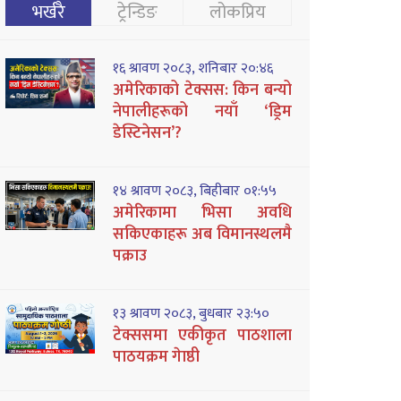
भर्खरै
ट्रेन्डिङ
लोकप्रिय
१६ श्रावण २०८३, शनिबार २०:४६
अमेरिकाको टेक्सस: किन बन्यो
नेपालीहरूको नयाँ ‘ड्रिम
डेस्टिनेसन’?
१४ श्रावण २०८३, बिहीबार ०१:५५
अमेरिकामा भिसा अवधि
सकिएकाहरू अब विमानस्थलमै
पक्राउ
१३ श्रावण २०८३, बुधबार २३:५०
टेक्ससमा एकीकृत पाठशाला
पाठयक्रम गेाष्ठी