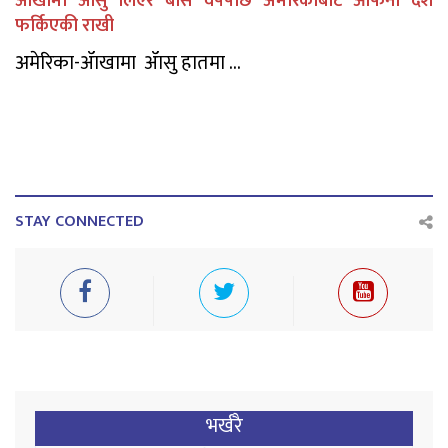
ॲाखामा ॲासु लिएर बीस वर्षपछि अमेरिकाबाट आफनेा देश
फर्किएकी राखी
अमेरिका-ॲाखामा ॲासु हातमा ...
STAY CONNECTED
भर्खरै