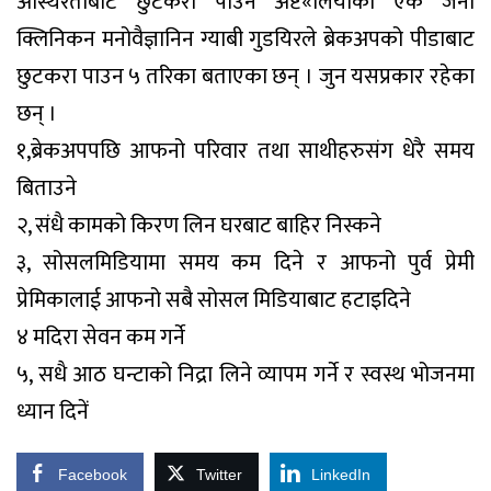
अस्थिरताबाट छुटकरा पाउन अष्टे«लियाका एक जना
क्लिनिकन मनोवैज्ञानिन ग्याबी गुडयिरले ब्रेकअपको पीडाबाट
छुटकरा पाउन ५ तरिका बताएका छन् । जुन यसप्रकार रहेका
छन् ।
१,ब्रेकअपपछि आफनो परिवार तथा साथीहरुसंग धेरै समय
बिताउने
२, संधै कामको किरण लिन घरबाट बाहिर निस्कने
३, सोसलमिडियामा समय कम दिने र आफनो पुर्व प्रेमी
प्रेमिकालाई आफनो सबै सोसल मिडियाबाट हटाइदिने
४ मदिरा सेवन कम गर्ने
५, सधै आठ घन्टाको निद्रा लिने व्यापम गर्ने र स्वस्थ भोजनमा
ध्यान दिनें
Facebook
Twitter
LinkedIn