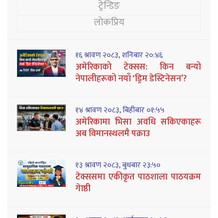
ट्रेन्डिङ
लोकप्रिय
१६ श्रावण २०८३, शनिबार २०:४६
अमेरिकाको टेक्सस: किन बन्यो
नेपालीहरूको नयाँ ‘ड्रिम डेस्टिनेसन’?
१४ श्रावण २०८३, बिहीबार ०१:५५
अमेरिकामा भिसा अवधि सकिएकाहरू
अब विमानस्थलमै पक्राउ
१३ श्रावण २०८३, बुधबार २३:५०
टेक्ससमा एकीकृत पाठशाला पाठयक्रम
गेाष्ठी