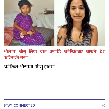
ॲाखामा ॲासु लिएर बीस वर्षपछि अमेरिकाबाट आफनेा देश
फर्किएकी राखी
अमेरिका-ॲाखामा ॲासु हातमा ...
STAY CONNECTED