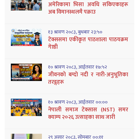
अमेरिकामा भिसा अवधि सकिएकाहरू
अब विमानस्थलमै पक्राउ
१३ श्रावण २०८३, बुधबार २३:५०
टेक्ससमा एकीकृत पाठशाला पाठयक्रम
गेाष्ठी
१० श्रावण २०८३, आईतवार १७:५२
जीवनको बग्दो नदी र नारी-अनुभूतिका
तरङ्गहरू
१० श्रावण २०८३, आईतवार ००:००
नेपाली समाज टेक्सास (NST) समर
क्याम्प २०२६ उत्साहका साथ जारी
२९ असार २०८३, सोमबार ००:११