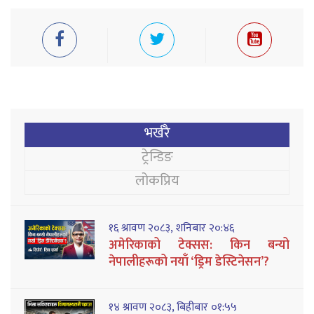
भर्खरै
ट्रेन्डिङ
लोकप्रिय
१६ श्रावण २०८३, शनिबार २०:४६
अमेरिकाको टेक्सस: किन बन्यो
नेपालीहरूको नयाँ ‘ड्रिम डेस्टिनेसन’?
१४ श्रावण २०८३, बिहीबार ०१:५५