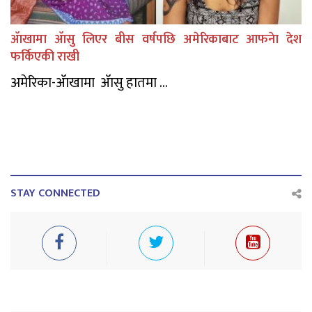
ॲाखामा ॲासु लिएर बीस वर्षपछि अमेरिकाबाट आफनेा देश
फर्किएकी राखी
अमेरिका-ॲाखामा ॲासु हातमा ...
STAY CONNECTED