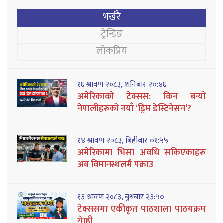
भर्खरै
ट्रेन्डिङ
लोकप्रिय
१६ श्रावण २०८३, शनिबार २०:४६
अमेरिकाको टेक्सस: किन बन्यो
नेपालीहरूको नयाँ ‘ड्रिम डेस्टिनेसन’?
१४ श्रावण २०८३, बिहीबार ०१:५५
अमेरिकामा भिसा अवधि सकिएकाहरू
अब विमानस्थलमै पक्राउ
१३ श्रावण २०८३, बुधबार २३:५०
टेक्ससमा एकीकृत पाठशाला पाठयक्रम
गेाष्ठी