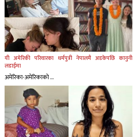
यी अमेरिकी परिवारका धर्मपुत्री नेपालमै अडकेपछि कानुनी
लडाईमा
अमेरिका-अमेरिकाको ...