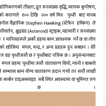
द्योगिकरणको तीव्रता, द्रुत जनसंख्या वृद्धि, व्यापक कुपोषण,
वरण]को कारणले १०० देखि २०० वर्ष भित्र पृथ्वी बाट मानब
ध खगोल वैज्ञानिक Stephen Hawking (स्टेफेन हव्किंग) ले
तन, क्षुद्रग्रह (Asteroid) स्ट्राइक, महामारी र जनसंख्या
न र मानिसहरूले अर्को ग्रहमा बस्न आवश्यक पर्ने छ वा लोप
हको खोजिमा मंगल, चन्द्र, र अन्य ग्रहहरू हुन सक्छन । धेरै
गल ग्रह पृथ्वीजस्तै छ र पृथ्वीबाट नजिक छ । अनुसन्धानबाट
ंगल ग्रहमा पृथ्वीमा जस्तै वातावरण थियो, न्यानो र बाक्लो
म्भाव्य बस्न योग्य वातावरण प्रदान गर्‍यो तर सयौं लाखौं
 वा कार्बन डाइअक्साइड सबै स्थिर अवस्थामा वा भूमिगत रुप
ेको छ ।