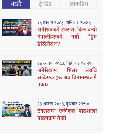
भर्खरै
ट्रेन्डिङ
लोकप्रिय
१६ श्रावण २०८३, शनिबार २०:४६
अमेरिकाको टेक्सस: किन बन्यो
नेपालीहरूको नयाँ ‘ड्रिम
डेस्टिनेसन’?
१४ श्रावण २०८३, बिहीबार ०१:५५
अमेरिकामा भिसा अवधि
सकिएकाहरू अब विमानस्थलमै
पक्राउ
१३ श्रावण २०८३, बुधबार २३:५०
टेक्ससमा एकीकृत पाठशाला
पाठयक्रम गेाष्ठी