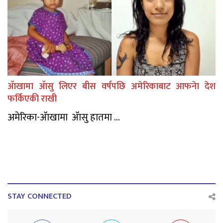
ॲाखामा ॲासु लिएर बीस वर्षपछि अमेरिकाबाट आफनेा देश
फर्किएकी राखी
अमेरिका-ॲाखामा ॲासु हातमा ...
STAY CONNECTED