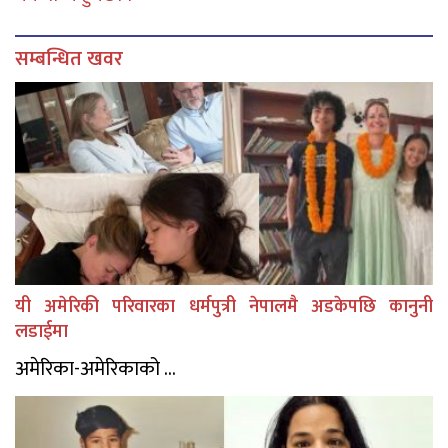
सम्बन्धित खवर
यी अमेरिकी परिवारका धर्मपुत्री नेपालमै अडकेपछि कानुनी
लडाईमा
अमेरिका-अमेरिकाको ...