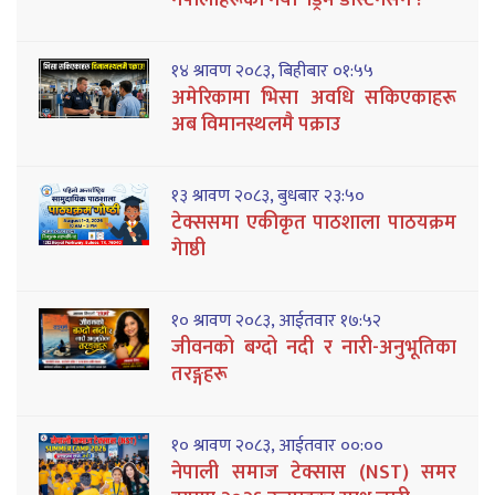
१४ श्रावण २०८३, बिहीबार ०१:५५
अमेरिकामा भिसा अवधि सकिएकाहरू
अब विमानस्थलमै पक्राउ
१३ श्रावण २०८३, बुधबार २३:५०
टेक्ससमा एकीकृत पाठशाला पाठयक्रम
गेाष्ठी
१० श्रावण २०८३, आईतवार १७:५२
जीवनको बग्दो नदी र नारी-अनुभूतिका
तरङ्गहरू
१० श्रावण २०८३, आईतवार ००:००
नेपाली समाज टेक्सास (NST) समर