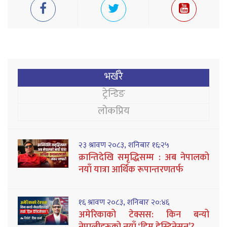
भर्खरै
ट्रेन्डिङ
लोकप्रिय
२३ श्रावण २०८३, शनिबार १६:२५
क्रान्तिदेखि समृद्धिसम्म : अब नेपालको
नयाँ यात्रा आर्थिक रूपान्तरणतर्फ
१६ श्रावण २०८३, शनिबार २०:४६
अमेरिकाको टेक्सस: किन बन्यो
नेपालीहरूको नयाँ ‘ड्रिम डेस्टिनेसन’?