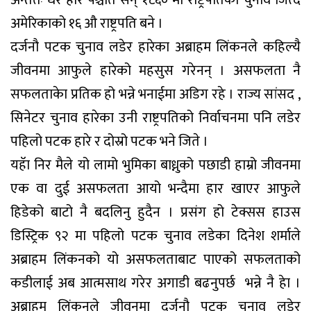
अन्ततः धेरै हार पश्चात सन् १८६० मा राष्ट्रपतिको चुनाव जित्दै
अमेरिकाको १६ औ राष्ट्रपति बने ।
दर्जनौ पटक चुनाव लडेर हारेका अब्राहम लिंकनले कहिल्यै
जीवनमा आफुले हारेको महसुस गरेनन् । असफलता नै
सफलताकेा प्रतिक हो भन्ने भनाईमा अडिग रहे । राज्य सांसद ,
सिनेटर चुनाव हारेका उनी राष्ट्रपतिको निर्वाचनमा पनि लडेर
पहिलो पटक हारे र दोस्रो पटक भने जिते ।
यहॅा निर मैले यो लामो भुमिका बाध्नुको पछाडी हाम्रो जीवनमा
एक वा दुई असफलता आयो भन्दैमा हार खाएर आफुले
हिडेको बाटो नै बदलिनु हुदैन । प्रसंग हो टेक्सस हाउस
डिस्ट्रिक ९२ मा पहिलो पटक चुनाव लडेका दिनेश शर्माले
अब्राहम लिंकनको यो असफलताबाट पाएको सफलताको
कडीलाई अब आत्मसाथ गरेर अगाडी बढनुपर्छ भन्ने नै हेा ।
अब्राहम लिंकनले जीवनमा दर्जनौ पटक चुनाव लडेर