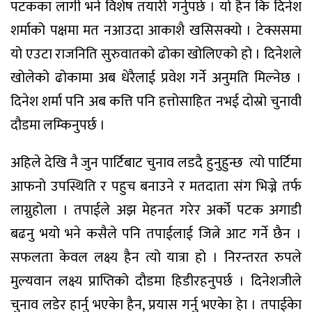
पटकका लागी भने विशेष तयारी गर्नुपर्छ । यो हैन कि दिनेश
शर्माको पक्षमा मत नआउदा आकाशै खसिसक्यो । टेक्ससमा
यो एउटा राजनिति सुरुवातको ढोका खोलिएको हो । दिनेशले
खोलेको ढोकामा अब धेरैलाई प्रवेश गर्ने अनुमति मिल्नेछ ।
दिनेश शर्मा पनि अब कत्ति पनि हत्तोसाहित नभई दोस्रो चुनावी
दौडमा लम्किनुपर्छ ।
अहिले देखि नै जुन पार्टिबाट चुनाव लडदै हुनुहुन्छ त्यो पार्टिमा
आफनो उपस्थिति र पहुच बनाउने र मतदाता संग भिज्ने तर्फ
लाग्नुहोला । तपाईले अझ मेहनत गरेर अर्को पटक अगाडी
बढनु भयो भने कसैले पनि तपाईलाई जित्ने आट गर्ने छैन ।
सफलता केवल लक्ष्य हैन त्यो यात्रा हो । निरन्तरत रुपले
मुल्यवान लक्ष्य प्राप्तिको दौडमा हिडीरहनुपर्छ । दिनेशजीले
चुनाव लडेर हार्नु भएकेा हैन, प्रयास गर्नु भएकेा हेा । तपाईकेा