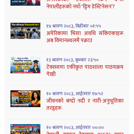
नेपालीहरूको नयाँ ‘ड्रिम डेस्टिनेसन’?
१४ श्रावण २०८३, बिहीबार ०१:५५
अमेरिकामा भिसा अवधि सकिएकाहरू
अब विमानस्थलमै पक्राउ
१३ श्रावण २०८३, बुधबार २३:५०
टेक्ससमा एकीकृत पाठशाला पाठयक्रम
गेाष्ठी
१० श्रावण २०८३, आईतवार १७:५२
जीवनको बग्दो नदी र नारी-अनुभूतिका
तरङ्गहरू
१० श्रावण २०८३, आईतवार ००:००