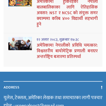
अमेरिकामा हुर्किरहेका नेपाली
बालबालिकाका लागि ऐतिहासिक
अवसर: NST र NCSC को संयुक्त समर
क्याम्पमा करिब ४०० विद्यार्थी सहभागी
हुने
१२ असार २०८३, शुक्रबार १७:३८
अमेरिकामा नेपालीको प्रविधि चमत्कार:
विश्वस्तरीय बायोमेट्रिक प्रणाली बनाएर
अन्तर्राष्ट्रिय बजारमा प्रतिस्पर्धा
ADDRESS
युलेस, टेक्सस, अमेरिका लेखक तथा समाचारका लागी पत्रचार
इमेल : usnepalpost@gmail.com