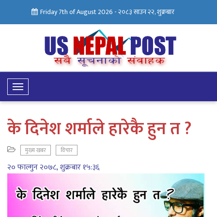
Friday 7th of August 2026 -
२०८३ साउन २२, शुक्रबार
Toggle
Navigation
के दिनेश शर्माले हारेकै हुन त ?
मुख्य खबर
विचार
२० फाल्गुन २०७८, शुक्रबार १५:३६