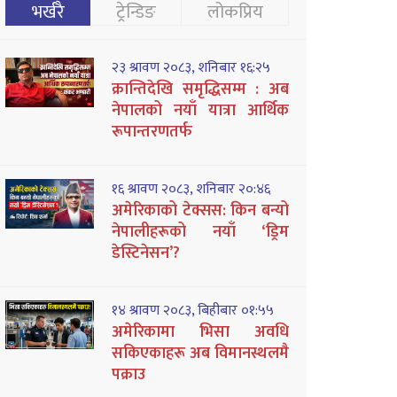
भर्खरै
ट्रेन्डिङ
लोकप्रिय
२३ श्रावण २०८३, शनिबार १६:२५
क्रान्तिदेखि समृद्धिसम्म : अब
नेपालको नयाँ यात्रा आर्थिक
रूपान्तरणतर्फ
१६ श्रावण २०८३, शनिबार २०:४६
अमेरिकाको टेक्सस: किन बन्यो
नेपालीहरूको नयाँ ‘ड्रिम
डेस्टिनेसन’?
१४ श्रावण २०८३, बिहीबार ०१:५५
अमेरिकामा भिसा अवधि
सकिएकाहरू अब विमानस्थलमै
पक्राउ