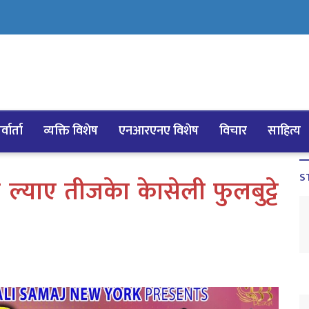
्वार्ता
व्यक्ति विशेष
एनआरएनए विशेष
विचार
साहित्य
S
्याए तीजकेा केासेली फुलबुट्टे