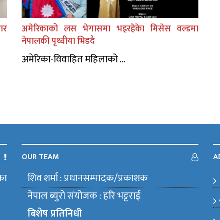
ार
अमेरिकाको लस भेगासमा भइरहेकेा मिसेस वल्डमा
नेपालकी पृथ्वीया भिडदै
अमेरिका-विवाहित महिलाको ...
OUR TEAM
A
का
शिव शर्मा : प्रधानसम्पादक/प्रकाशक
m
नेपाल ब्युराे संयाेजक : हरि भट्टराई
बिशेष प्रतिनिधी