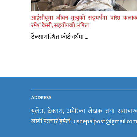
आईसीयूमा जीवन–मृत्युको सङ्घर्षमा वरिष्ठ कलाक
रमेश केसी, सहयोगको अपिल
टेक्सासस्थित फोर्ट वर्थमा ...
ADDRESS
युलेस, टेक्सस, अमेरिका लेखक तथा समाचार
लागी पत्रचार इमेल : usnepalpost@gmail.co