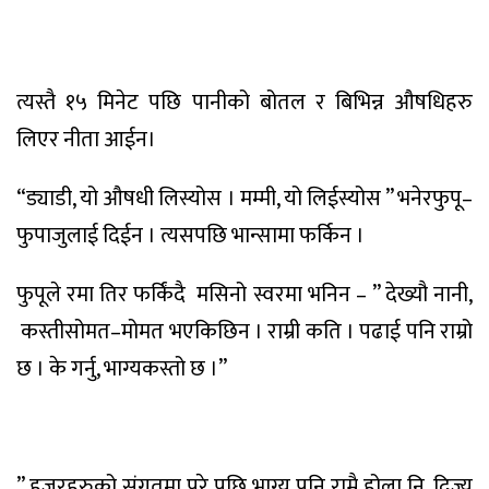
त्यस्तै
१५
मिनेट
पछि
पानीको
बोतल
र
बिभिन्न
औषधिहरु
लिएर
नीता
आईन
।
“
ड्याडी
,
यो
औषधी
लिस्योस
।
मम्मी
,
यो
लिईस्योस
”
भनेर
फुपू
–
फुपाजुलाई
दिईन
।
त्यसपछि
भान्सामा
फर्किन
।
फुपूले
रमा
तिर
फर्किंदै
मसिनो
स्वरमा
भनिन
– ”
देख्यौ
नानी
,
कस्ती
सोमत
–
मोमत
भएकिछिन
।
राम्री
कति
।
पढाई
पनि
राम्रो
छ
।
के
गर्नु
,
भाग्य
कस्तो
छ
।
”
”
हजुरहरुको
संगतमा
परे
पछि
भाग्य
पनि
राम्रै
होला
नि
,
दिज्यु