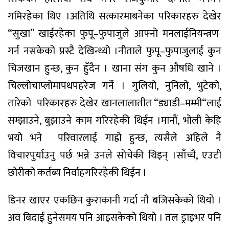
गमिरहेका
थिए
।
अतिथि
सत्कारमा
बनेका
परिकारहरु
देखेर
“
सुखा
”
खाईरहेका
फुपू
–
फुपाजुले
आफ्नो
मनलाई
नियन्त्रण
गर्न
नसकेको
प्रस्टै
देखिन्थ्यो
।
नीताले
फुपू
–
फुपाजुलाई
कुन
चिज
खान
हुन्छ
,
कुन
हुँदैन
।
खाना
संग
कुन
औषधि
खाने
।
चिल्लोचाप्लोमा
पथपहरेज
गर्ने
।
गुलियो
,
नुनिलो
,
भुटेको
,
तारेको
परिकारहरु
देखेर
खान
लालातीत
“
ड्याडी
–
मम्मी
“
लाई
सम्झाउने
,
बुझाउने
काम
गरिरहेकी
थिईन
।
मानौं
,
भोली
केहि
भयो
भने
परिवारलाई
गाह्रो
हुन्छ
,
त्यसैले
अहिले
नै
विचार
पुर्याउनु
पर्छ
भन्ने
उनले
सोचेकी
थिइन्
।
साँच्चै
,
एउटी
छोरीको
कर्तब्य
निर्वाह
गरिरहेकी
थिईन
।
डिनर
खाएर
एकछिन
कुराकानी
गर्दा
नौ
बजिसकेको
थियो
।
अव
बिदाई
हुने
समय
पनि
आइसकेको
थियो
।
तल
ड्राइभर
पनि