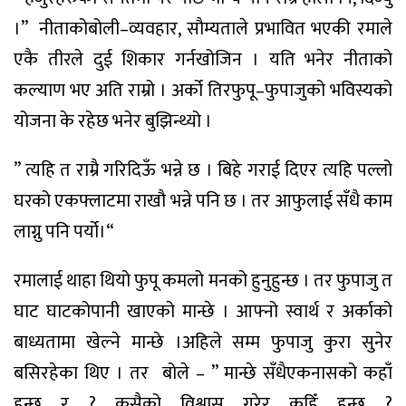
।
”
नीताको
बोली
–
व्यवहार
,
सौम्यताले
प्रभावित
भएकी
रमाले
एकै
तीरले
दुई
शिकार
गर्न
खोजिन
।
यति
भनेर
नीताको
कल्याण
भए
अति
राम्रो
।
अर्को
तिर
फुपू
–
फुपाजुको
भविस्यको
योजना
के
रहेछ
भनेर
बुझिन्थ्यो
।
”
त्यहि
त
राम्रै
गरिदिऊँ
भन्ने
छ
।
बिहे
गराई
दिएर
त्यहि
पल्लो
घरको
एक
फ्लाटमा
राखौ
भन्ने
पनि
छ
।
तर
आफुलाई
सँधै
काम
लाग्नु
पनि
पर्यो
।
“
रमालाई
थाहा
थियो
फुपू
कमलो
मनको
हुनुहुन्छ
।
तर
फुपाजु
त
घाट
घाटको
पानी
खाएको
मान्छे
।
आफ्नो
स्वार्थ
र
अर्काको
बाध्यतामा
खेल्ने
मान्छे
।
अहिले
सम्म
फुपाजु
कुरा
सुनेर
बसिरहेका
थिए
।
तर
बोले
– ”
मान्छे
सँधै
एकनासको
कहाँ
हुन्छ
र
?
कसैको
विश्वास
गरेर
कहिँ
हुन्छ
?