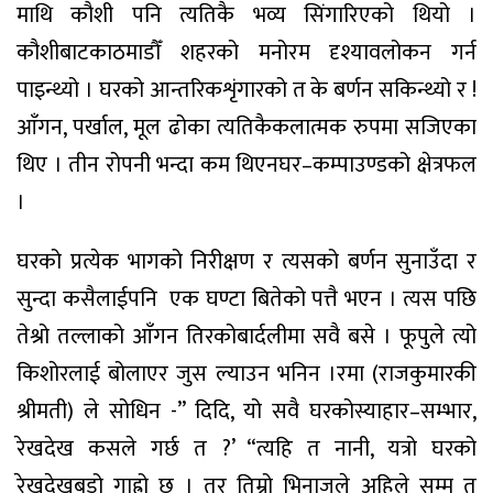
माथि
कौशी
पनि
त्यतिकै
भव्य
सिंगारिएको
थियो
।
कौशीबाट
काठमाडौँ
शहरको
मनोरम
दृश्यावलोकन
गर्न
पाइन्थ्यो
।
घरको
आन्तरिक
शृंगारको
त
के
बर्णन
सकिन्थ्यो
र
!
आँगन
,
पर्खाल
,
मूल
ढोका
त्यतिकै
कलात्मक
रुपमा
सजिएका
थिए
।
तीन
रोपनी
भन्दा
कम
थिएन
घर
–
कम्पाउण्डको
क्षेत्रफल
।
घरको
प्रत्येक
भागको
निरीक्षण
र
त्यसको
बर्णन
सुनाउँदा
र
सुन्दा
कसैलाई
पनि
एक
घण्टा
बितेको
पत्तै
भएन
।
त्यस
पछि
तेश्रो
तल्लाको
आँगन
तिरको
बार्दलीमा
सवै
बसे
।
फूपुले
त्यो
किशोरलाई
बोलाएर
जुस
ल्याउन
भनिन
।
रमा
(
राजकुमारकी
श्रीमती
)
ले
सोधिन
-”
दिदि
,
यो
सवै
घरको
स्याहार
–
सम्भार
,
रेखदेख
कसले
गर्छ
त
?’ “
त्यहि
त
नानी
,
यत्रो
घरको
रेखदेख
बडो
गाह्रो
छ
।
तर
तिम्रो
भिनाजुले
अहिले
सम्म
त