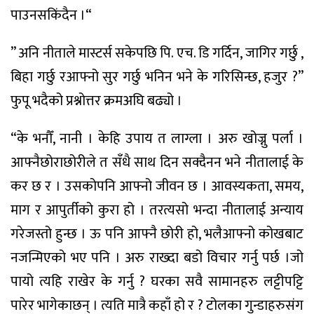
पाउन
सकिंदैन
।
“
”
अनि
नीताले
मास्टर्स
सकेपछि
पि
.
एच
.
डि
गर्दिन
,
जागिर
गर्छु
,
बिहा
गर्छु
र
आफ्नो
सुर
गर्छु
भनिन
भने
के
गरिसिन्छ
,
हजुर
?”
फुपू
भदैको
प्रश्नोत्तर
क्रम
अघि
बढ्यो
।
“
के
भनौँ
,
नानी
।
केहि
उपाय
त
लाग्ला
।
अरु
खोज्नु
पर्ला
।
आफ्नै
छोराछोरीले
त
सँधै
साथ
दिन
सक्दैनन
भने
नीतालाई
के
कर
छ
र
।
उसको
पनि
आफ्नो
जीवन
छ
।
आवस्यकता
,
समय
,
माग
र
आपुर्तीको
कुरा
हो
।
तर
त्यसो
भन्दा
नीतालाई
अन्याय
गरेजस्तो
हुन्छ
।
ऊ
पनि
आफ्नै
छोरी
हो
,
भलै
आफ्नो
कोखबाट
नजन्मिएको
भए
पनि
।
अरु
राख्दा
बडो
विचार
गर्नु
पर्छ
।
जो
पायो
त्यहि
राखेर
के
गर्नु
?
घरका
सवै
सामानहरु
लट्टीपट्टि
पारेर
भागेका
छन्
।
त्यति
मात्रै
कहाँ
हो
र
?
टोलका
गुन्डाहरुसंग