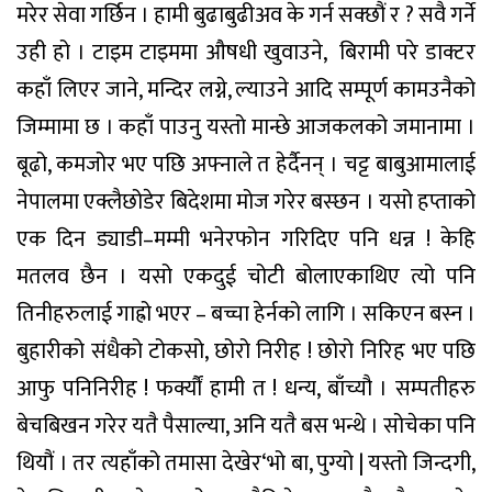
मरेर
सेवा
गर्छिन
।
हामी
बुढाबुढी
अव
के
गर्न
सक्छौं
र
?
सवै
गर्ने
उही
हो
।
टाइम
टाइममा
औषधी
खुवाउने
,
बिरामी
परे
डाक्टर
कहाँ
लिएर
जाने
,
मन्दिर
लग्ने
,
ल्याउने
आदि
सम्पूर्ण
काम
उनैको
जिम्मामा
छ
।
कहाँ
पाउनु
यस्तो
मान्छे
आजकलको
जमानामा
।
बूढो
,
कमजोर
भए
पछि
अफ्नाले
त
हेर्दैनन्
।
चट्ट
बाबुआमालाई
नेपालमा
एक्लै
छोडेर
बिदेशमा
मोज
गरेर
बस्छन
।
यसो
हप्ताको
एक
दिन
ड्याडी
–
मम्मी
भनेर
फोन
गरिदिए
पनि
धन्न
!
केहि
मतलव
छैन
।
यसो
एकदुई
चोटी
बोलाएका
थिए
त्यो
पनि
तिनीहरुलाई
गाह्रो
भएर
–
बच्चा
हेर्नको
लागि
।
सकिएन
बस्न
।
बुहारीको
संधैको
टोकसो
,
छोरो
निरीह
!
छोरो
निरिह
भए
पछि
आफु
पनि
निरीह
!
फर्क्यौं
हामी
त
!
धन्य
,
बाँच्यौ
।
सम्पतीहरु
बेचबिखन
गरेर
यतै
पैसा
ल्या
,
अनि
यतै
बस
भन्थे
।
सोचेका
पनि
थियौं
।
तर
त्यहाँको
तमासा
देखेर
‘
भो
बा
,
पुग्यो
|
यस्तो
जिन्दगी
,