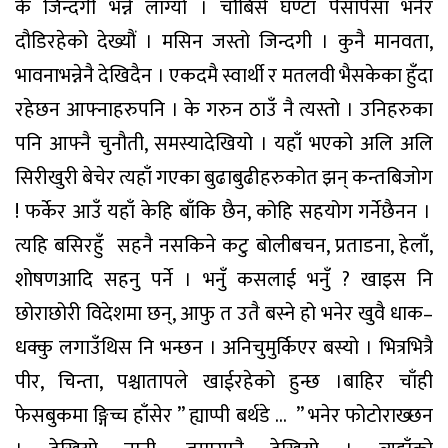
के
जिन्दगी
भन्ने
लाग्यो
।
चौबिसे
घण्टा
पैसा
पैसा
भनेर
दौडिरहेको
देख्यौं
।
मसिन
जस्तो
जिन्दगी
।
कुनै
मानवता
,
भावना
भन्नेनै
देखिदैन
।
एकदमै
स्वार्थी
र
मतलवी
भैसकेका
हुँदा
रहेछन
आफ्नाहरु
पनि
।
के
गरुन
ठाउँ
नै
त्यस्तो
।
उनिहरुका
पनि
आफ्नै
चुनौती
,
समस्या
देखियो
।
यहाँ
भएको
अलि
अलि
सिरीखुरी
बेचेर
त्यहाँ
गएका
बुढाबुढीहरुको
त
झन्
कन्तबिजोग
!
फर्केर
आउँ
यहाँ
केहि
बाँकि
छैन
,
कोहि
सहयोग
गर्ने
छैनन
।
त्यहि
बसिरहुँ
सहनै
नसकिने
कटु
बोलीबचन
,
प्रताडना
,
हेलाँ
,
शोषण
आदि
सहनु
पर्ने
।
भनुँ
कसलाई
भनुँ
?
खाइस
नि
छोराछोरी
विदेशमा
छन्
,
आफु
त
उतै
बस्ने
हो
भनेर
खुवै
धाक
–
धक्कु
लगाउँथिस
नि
भन्छन
।
अनि
चुमुर्किएर
बस्यो
।
भित्रभित्रै
पीर
,
चिन्ता
,
पश्चातापले
खाईरहेको
हुन्छ
।
बाहिर
चाँही
फेसबुकमा
ङ्गिच्च
हाँसेर
”
ह्याप्पी
बर्थडे
… ”
भनेर
फोटो
राख्छन