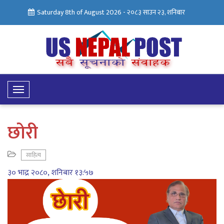
Saturday 8th of August 2026 -
२०८३ साउन २३, शनिबार
Toggle
Navigation
छोरी
साहित्य
३० भाद्र २०८०, शनिबार १३:५७