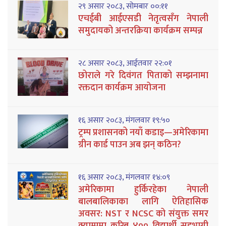
२९ असार २०८३, सोमबार ००:११
एचईबी आईएसडी नेतृत्वसँग नेपाली
समुदायको अन्तरक्रिया कार्यक्रम सम्पन्न
२८ असार २०८३, आईतवार २२:०१
छोराले गरे दिवंगत पिताको सम्झनामा
रक्तदान कार्यक्रम आयोजना
१६ असार २०८३, मंगलवार १९:५०
ट्रम्प प्रशासनको नयाँ कडाइ—अमेरिकामा
ग्रीन कार्ड पाउन अब झन् कठिन?
१६ असार २०८३, मंगलवार १४:०९
अमेरिकामा हुर्किरहेका नेपाली
बालबालिकाका लागि ऐतिहासिक
अवसर: NST र NCSC को संयुक्त समर
क्याम्पमा करिब ४०० विद्यार्थी सहभागी