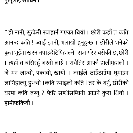
फुपूलाई
सोधिन
।
”
हो
नानी
,
सुत्केरी
स्याहार्न
गएका
थियौं
।
छोरी
कहाँ
त
कति
आनन्द
कति
!
ज्वाईं
ज्ञानी
,
भलाद्मी
हुनुहुन्छ
।
छोरीले
भनेको
कुरा
भुइँमा
खस्न
नपाउदै
टिपिहाल्ने
!
राज
गरेर
बसेकी
छ
,
छोरी
।
त्यहाँ
त
बसिरहुँ
जस्तो
लाग्ने
।
सवै
तिर
आफ्नै
हालीमुहाली
।
जे
मन
लाग्यो
,
पकायो
,
खायो
।
ज्वाईंले
ठाउँठाउँमा
घुमाउन
लागिहाल्नु
हुन्थ्यो
।
कति
रमाइलो
कति
!
तर
के
गर्नु
,
छोरीको
घरमा
कति
बस्नु
?
फेरि
सम्धीसम्धिनी
आउने
कुरा
थियो
।
हामी
फर्कियौं
।