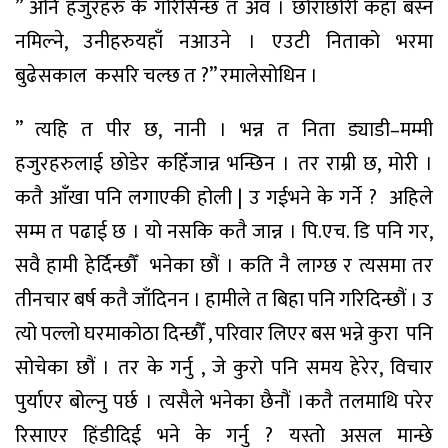
”
अनि
हजुरहरु
के
गरिसिन्छ
त
अव
।
छोराछोरी
कहाँ
बस्न
नमिल्ने
,
उनीहरु
यहाँ
नआउने
।
एउटी
निताको
भरमा
बुढेसकाल
कसरि
चल्छ
त
?”
रमाले
सोधिन
।
”
त्यहि
त
पीर
छ
,
नानी
।
भन्न
त
निता
ड्याडी
–
मम्मी
हजुरहरुलाई
छोडेर
कहिँ
जान्न
भन्छिन
।
तर
राम्री
छ
,
मोरी
।
कतै
आँखा
पनि
लगाएकी
होली
|
उ
गई
भने
के
गर्ने
?
अहिले
सम्म
त
पढाई
छ
।
यो
नसकि
कतै
जान्न
।
पि
.
एच
.
डि
पनि
गर
,
सवै
हामी
हेर्दिन्छौँ
भनेका
छौं
।
कति
नै
लाग्छ
र
त्यसमा
तर
तीन
चार
बर्ष
कतै
जाँदिनन
।
हामीले
त
बिहा
पनि
गरिदिन्छौं
।
उ
त्यो
पल्लो
घरमा
कोठा
दिन्छौँ
,
परिवार
लिएर
बस
भन्ने
कुरा
पनि
सोचेका
छौं
।
तर
के
गर्नु
,
जे
कुरो
पनि
समय
हेरेर
,
विचार
पुर्याएर
बोल्नु
पर्छ
।
त्यसैले
भनेका
छैनौं
।
कतै
तलमाथि
परेर
रिसाएर
हिंडीदिई
भने
के
गर्नु
?
यस्तो
असल
मान्छे