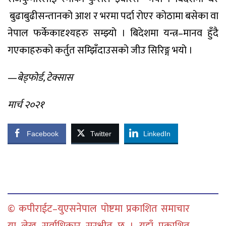
बुढाबुढी
सन्तानको
आश
र
भरमा
पर्दा
रोएर
कोठामा
बसेका
वा
नेपाल
फर्केका
दृश्यहरु
सम्झ्यो
।
बिदेशमा
यन्त्र
–
मानव
हुँदै
गएकाहरुको
कर्तुत
सम्झिँदा
उसको
जीउ
सिरिङ्ग
भयो
।
—
बेड्फोर्ड
,
टेक्सास
मार्च
२०२१
Facebook
Twitter
LinkedIn
© कपीराईट–युएसनेपाल पोष्टमा प्रकाशित समाचार