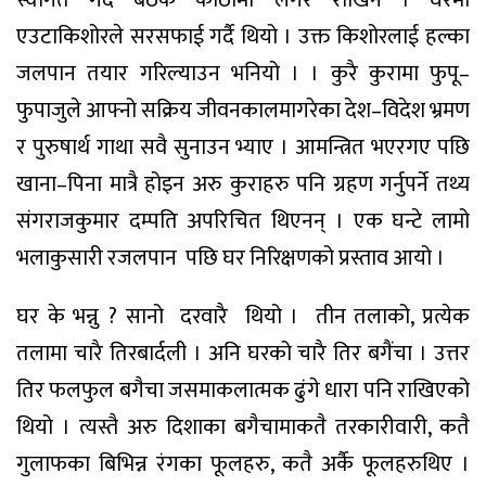
स्वागत
गर्दै
बैठक
कोठामा
लगेर
राखिन
।
घरमा
एउटा
किशोरले
सरसफाई
गर्दै
थियो
।
उक्त
किशोरलाई
हल्का
जलपान
तयार
गरि
ल्याउन
भनियो
।
।
कुरै
कुरामा
फुपू
–
फुपाजुले
आफ्नो
सक्रिय
जीवनकालमा
गरेका
देश
–
विदेश
भ्रमण
र
पुरुषार्थ
गाथा
सवै
सुनाउन
भ्याए
।
आमन्त्रित
भएर
गए
पछि
खाना
–
पिना
मात्रै
होइन
अरु
कुराहरु
पनि
ग्रहण
गर्नुपर्ने
तथ्य
संग
राजकुमार
दम्पति
अपरिचित
थिएनन्
।
एक
घन्टे
लामो
भलाकुसारी
र
जलपान
पछि
घर
निरिक्षणको
प्रस्ताव
आयो
।
घर
के
भन्नु
?
सानो
दरवारै
थियो
।
तीन
तलाको
,
प्रत्येक
तलामा
चारै
तिर
बार्दली
।
अनि
घरको
चारै
तिर
बगैंचा
।
उत्तर
तिर
फलफुल
बगैचा
जसमा
कलात्मक
ढुंगे
धारा
पनि
राखिएको
थियो
।
त्यस्तै
अरु
दिशाका
बगैचामा
कतै
तरकारीवारी
,
कतै
गुलाफका
बिभिन्न
रंगका
फूलहरु
,
कतै
अर्कै
फूलहरु
थिए
।