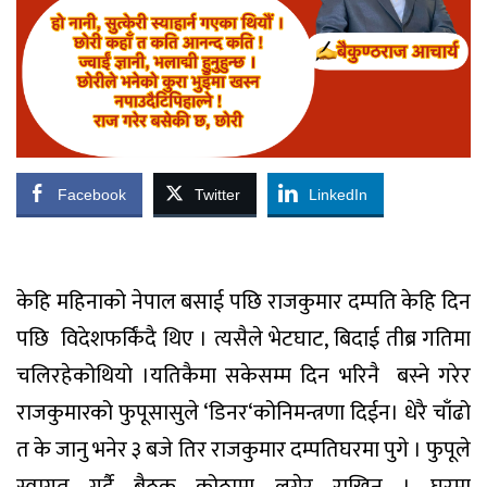
Facebook
Twitter
LinkedIn
केहि
महिनाको
नेपाल
बसाई
पछि
राजकुमार
दम्पति
केहि
दिन
पछि
विदेश
फर्किंदै
थिए
।
त्यसैले
भेटघाट
,
बिदाई
तीब्र
गतिमा
चलिरहेकोथियो
।
यतिकैमा
सकेसम्म
दिन
भरिनै
बस्ने
गरेर
राजकुमारको
फुपू
सासु
ले
‘
डिनर
‘
को
निमन्त्रणा
दिईन
।
धेरै
चाँढो
त
के
जानु
भनेर
३
बजे
तिर
राजकुमार
दम्पति
घरमा
पुगे
।
फुपूले