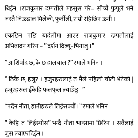
थिईन
।
राजकुमार
दम्पतीले
महसुस
गरे
–
साँच्चै
फुपूले
भने
जस्तै
जिऊडाल
मिलेकी
,
फुर्तीली
,
राम्री
रहिछिन
ऊनी
।
एकछिन
पछि
बार्दलीमा
आएर
राजकुमार
दम्पतीलाई
अभिवादन
गरिन
– ”
दर्शन
दिज्यू
–
भिनाजु
।
”
”
आशिर्वाद
छ
,
के
छ
हालचाल
?”
रमाले
भनिन
।
”
ठिकै
छ
,
हजुर
।
हजुरहरुलाई
त
मैले
पहिलो
चोटी
भेटेको
|
हजुरहरुलाई
केहि
फलफुल
ल्याउँछु
।
”
“
पर्दैन
नीता
,
हामीहरुले
लिईसक्यौं
।
”
रमाले
भनिन
”
केहि
त
लिईस्योस
”
भन्दै
नीता
भान्सामा
छिरिन
।
सवैलाई
जुस
ल्याएर
दिईन
।