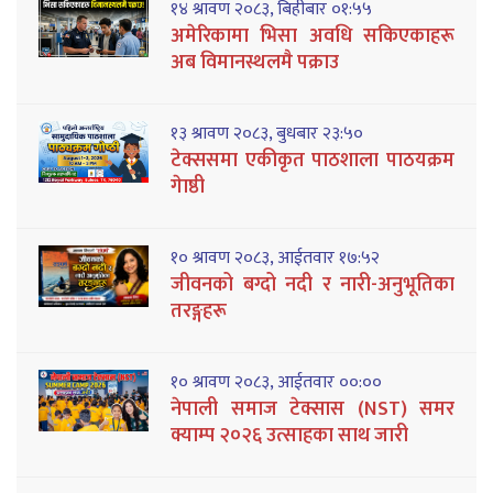
१४ श्रावण २०८३, बिहीबार ०१:५५
अमेरिकामा भिसा अवधि सकिएकाहरू
अब विमानस्थलमै पक्राउ
१३ श्रावण २०८३, बुधबार २३:५०
टेक्ससमा एकीकृत पाठशाला पाठयक्रम
गेाष्ठी
१० श्रावण २०८३, आईतवार १७:५२
जीवनको बग्दो नदी र नारी-अनुभूतिका
तरङ्गहरू
१० श्रावण २०८३, आईतवार ००:००
नेपाली समाज टेक्सास (NST) समर
क्याम्प २०२६ उत्साहका साथ जारी