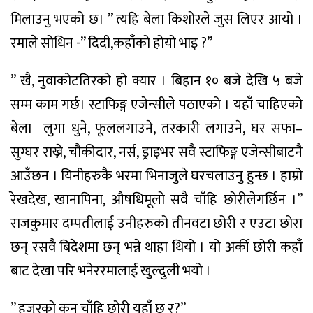
मिलाउनु
भएको
छ।
”
त्यहि
बेला
किशोरले
जुस
लिएर
आयो
।
रमाले
सोधिन
-”
दिदी
,
कहाँको
हो
यो
भाइ
?”
”
खै
,
नुवाकोटतिरको
हो
क्यार
।
बिहान
१०
बजे
देखि
५
बजे
सम्म
काम
गर्छ
।
स्टाफिङ्ग
एजेन्सीले
पठाएको
।
यहाँ
चाहिएको
बेला
लुगा
धुने
,
फूल
लगाउने
,
तरकारी
लगाउने
,
घर
सफा
–
सुग्घर
राख्ने
,
चौकीदार
,
नर्स
,
ड्राइभर
सवै
स्टाफिङ्ग
एजेन्सीबाटनै
आउँछन
।
यिनीहरुकै
भरमा
भिनाजुले
घर
चलाउनु
हुन्छ
।
हाम्रो
रेखदेख
,
खानापिना
,
औषधिमूलो
सवै
चाँहि
छोरीले
गर्छिन
।
”
राजकुमार
दम्पतीलाई
उनीहरुको
तीनवटा
छोरी
र
एउटा
छोरा
छन्
र
सवै
बिदेशमा
छन्
भन्ने
थाहा
थियो
।
यो
अर्की
छोरी
कहाँ
बाट
देखा
परि
भनेर
रमालाई
खुल्दुली
भयो
।
”
हजुरको
कुन
चाँहि
छोरी
यहाँ
छ
र
?”