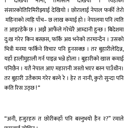
।
देखियो
नानी
,
तमासानै
देखियो
।
त्यहाँको
संसारको
तिरिमिरीझ्याई
देखियो
।
छोरालाई
नेपाल
फर्की
तेरो
महिनाको
त्यहि
पाँच
–
छ
लाख
कमाई
हो
।
नेपालमा
पनि
त्यति
त
आइरहेकै
छ
।
अझै
आफैंले
गरे
धेरै
आम्दानी
हुन्छ
।
बिदेशमा
दु
:
ख
गरेर
किन
बस्छस
,
फर्कि
अव
भनेको
तर
मान्दैन
।
उसको
भित्री
मनमा
फर्किने
विचार
पनि
हुनसक्छ
।
तर
बुहारीले
दिन्न
,
यहाँ
हालीमुहाली
गर्न
पाइन्न
भन्ने
होला
।
बुहारीको
खास
कमाई
पनि
छैन
।
यतै
नेपाल
आए
महारानी
जस्तो
भएर
बस्न
पाउँथी
न
।
तर
बुहारी
उतै
काम
गरेर
बस्ने
रे
।
हेर
त
नानी
,
कुरो
सुन्दा
पनि
कति
रिस
उठ्छ
!
“
“
अनी
,
हजुरहरु
त
छोरीकहाँ
पनि
बस्नुभयो
हैन
र
?”
रमाले