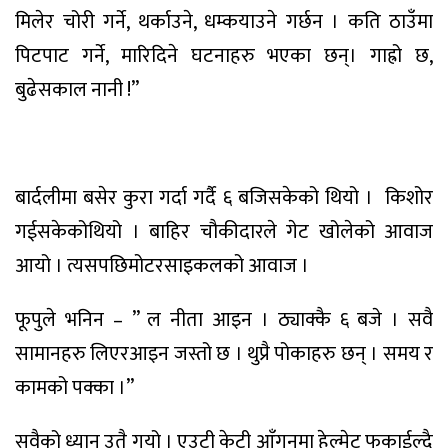
मिलेर
चोरी
गर्ने
,
थर्काउने
,
धम्कयाउने
गर्छन
।
कति
ठाउँमा
पिटपाट
गर्ने
,
मारिदिने
घटनाहरु
भएका
छन्
।
गाह्रो
छ
,
बुढेसकाल
नानी
!”
बार्दलीमा
बसेर
कुरा
गर्दा
गर्दै
६
बजिसकेको
थियो
।
किशोर
गईसकेको
थियो
।
बाहिर
चौकीदारले
गेट
खोलेको
आवाज
आयो
।
त्यसपछि
मोटरसाइकलको
आवाज
।
फूपुले
भनिन
– ”
ल
नीता
आइन
।
ठ्याक्कै
६
बजे
।
सवै
सामानहरु
लिएर
आइन
जस्तो
छ
।
थुप्रै
पोकाहरु
छन्
।
समय
र
कामको
पक्का
।
”
सवैको
ध्यान
उतै
गयो
।
एउटी
केटी
आँगनमा
हेल्मेट
फुकाईल्दै