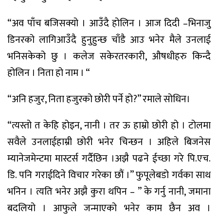
“
अव
पाँच
बजिसक्यो
।
आउँदै
होलिन
।
आज
दिदी
–
भिनाजु
डिनरको
लागि
आउँदै
हुनुहुन्छ
चाँडै
आउ
भनेर
मैले
उनलाई
भनिसकेको
छु
।
कलेज
सकेर
तरकारी
,
औषधीहरु
किन्दै
होलिन
।
निता
हो
नाम
।
“
“
अनि
हजुर
,
निता
हजुरको
छोरी
पर्ने
हो
?”
रमाले
सोधिन
।
“
त्यस्तो
त
केहि
होइन
,
नानी
।
तर
ऊ
हाम्रो
छोरी
हो
।
टोलमा
सवैले
उनलाई
हाम्री
छोरी
भनेर
चिन्छन
।
अहिले
बिजनेस
म्यानेजमेन्टमा
मास्टर्स
गर्दैछिन
।
अझै
पढने
ईच्छा
गरे
पि
.
एच
.
डि
.
पनि
गराईदिने
विचार
गरेका
छौं
।
”
फुपूले
बडो
गर्वका
साथ
भनिन
।
त्यति
भनेर
अझै
कुरा
थपिन
–
”
के
गर्नु
नानी
,
जमाना
बदलियो
।
आफुले
जन्माएको
भनेर
काम
छैन
अव
।