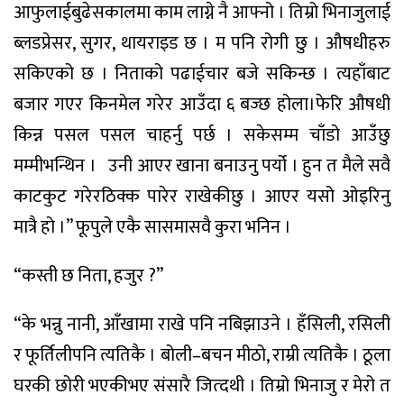
आफुलाई
बुढेसकालमा
काम
लाग्ने
नै
आफ्नो
।
तिम्रो
भिनाजुलाई
ब्लडप्रेसर
,
सुगर
,
थायराइड
छ
।
म
पनि
रोगी
छु
।
औषधीहरु
सकिएको
छ
।
निताको
पढाई
चार
बजे
सकिन्छ
।
त्यहाँबाट
बजार
गएर
किनमेल
गरेर
आउँदा
६
बज्छ
होला
।
फेरि
औषधी
किन्न
पसल
पसल
चाहर्नु
पर्छ
।
सकेसम्म
चाँडो
आउँछु
मम्मी
भन्थिन
।
उनी
आएर
खाना
बनाउनु
पर्यो
।
हुन
त
मैले
सवै
काटकुट
गरेर
ठिक्क
पारेर
राखेकीछु
।
आएर
यसो
ओइरिनु
मात्रै
हो
।
”
फूपुले
एकै
सासमा
सवै
कुरा
भनिन
।
“
कस्ती
छ
निता
,
हजुर
?”
“
के
भन्नु
नानी
,
आँखामा
राखे
पनि
नबिझाउने
।
हँसिली
,
रसिली
र
फूर्तिली
पनि
त्यतिकै
।
बोली
–
बचन
मीठो
,
राम्री
त्यतिकै
।
ठूला
घरकी
छोरी
भएकी
भए
संसारै
जित्दथी
।
तिम्रो
भिनाजु
र
मेरो
त