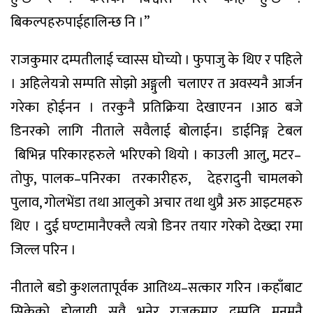
बिकल्पहरु
पाईहालिन्छ
नि
।
”
राजकुमार
दम्पतीलाई
च्वास्स
घोच्यो
।
फुपाजु
के
थिए
र
पहिले
।
अहिले
यत्रो
सम्पति
सोझो
अङ्गुली
चलाएर
त
अवस्यनै
आर्जन
गरेका
होईनन
।
तर
कुनै
प्रतिक्रिया
देखाएनन
।
आठ
बजे
डिनरको
लागि
नीताले
सवैलाई
बोलाईन
।
डाईनिङ्ग
टेबल
बिभिन्न
परिकारहरुले
भरिएको
थियो
।
काउली
आलु
,
मटर
–
तोफु
,
पालक
–
पनिरका
तरकारीहरु
,
देहरादु
नी
चामलको
पुलाव
,
गोलभेंडा
तथा
आलुको
अचार
तथा
थुप्रै
अरु
आइटमहरु
थिए
।
दुई
घण्टामानै
एक्लै
त्यत्रो
डिनर
तयार
गरेको
देख्दा
रमा
जिल्ल
परिन
।
नीताले
बडो
कुशलतापूर्वक
आतिथ्य
–
सत्कार
गरिन
।
कहाँबाट
सिकेको
होला
यी
सवै
भनेर
राजकुमार
दम्पति
मनमनै