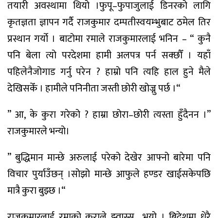
तयारी
अवस्थामा
थियो
।
फुपू
–
फुपाजुलाई
डिनरको
लागि
कृतज्ञता
ज्ञापन
गर्दै
राजकुमार
दम्पती
स्वयम्भुबाट
ठमेल
तिर
प्रस्थान
गर्यो
।
बाटोमा
रमाले
राजकुमारलाई
भनिन
– “
कुनै
पनि
बेला
त्यो
परदेशमा
हामी
अलपत्र
पर्न
सक्छौँ
।
यहाँ
पहिलेनै
जोगाड
गर्नु
परेन
?
हाम्रो
पनि
त्यहि
हाल
हुने
मैले
देखिसकेँ
।
हामीले
पनि
नीता
जस्ती
छोरी
खोज्नु
पर्छ
।
“
”
आ
,
के
कुरा
गरेको
?
हाम्रा
छोरा
–
छोरी
त्यस्ता
हुँदैनन
।
”
राजकुमारले
भन्यो
।
”
बुद्धिमान
मान्छे
अरुलाई
परेको
देखेर
आफ्नो
बारेमा
पनि
विचार
पुर्याउँछन्
।
सोझो
मान्छे
आफुले
हण्डर
खाईसकेपछि
मात्रै
कुरा
बुझ्छ
।
“
राजकुमारलाई
रमाको
कुराले
झ्वास्स
भयो
।
बिदेशमा
धेरै