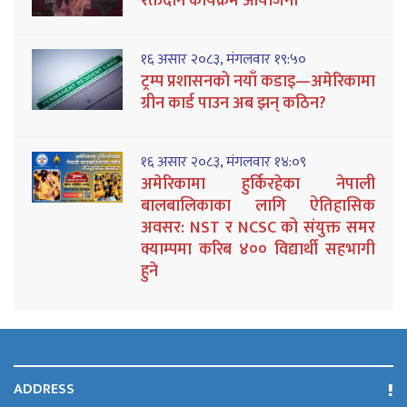
रक्तदान कार्यक्रम आयोजना
१६ असार २०८३, मंगलवार १९:५०
ट्रम्प प्रशासनको नयाँ कडाइ—अमेरिकामा
ग्रीन कार्ड पाउन अब झन् कठिन?
१६ असार २०८३, मंगलवार १४:०९
अमेरिकामा हुर्किरहेका नेपाली
बालबालिकाका लागि ऐतिहासिक
अवसर: NST र NCSC को संयुक्त समर
क्याम्पमा करिब ४०० विद्यार्थी सहभागी
हुने
ADDRESS