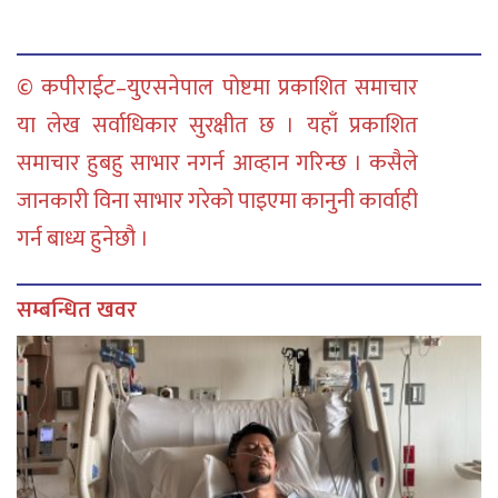
© कपीराईट–युएसनेपाल पोष्टमा प्रकाशित समाचार
या लेख सर्वाधिकार सुरक्षीत छ । यहाँ प्रकाशित
समाचार हुबहु साभार नगर्न आव्हान गरिन्छ । कसैले
जानकारी विना साभार गरेको पाइएमा कानुनी कार्वाही
गर्न बाध्य हुनेछौ ।
सम्बन्धित खवर