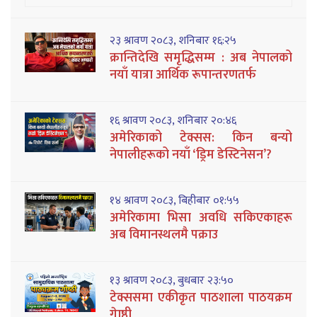
२३ श्रावण २०८३, शनिबार १६:२५
क्रान्तिदेखि समृद्धिसम्म : अब नेपालको
नयाँ यात्रा आर्थिक रूपान्तरणतर्फ
१६ श्रावण २०८३, शनिबार २०:४६
अमेरिकाको टेक्सस: किन बन्यो
नेपालीहरूको नयाँ ‘ड्रिम डेस्टिनेसन’?
१४ श्रावण २०८३, बिहीबार ०१:५५
अमेरिकामा भिसा अवधि सकिएकाहरू
अब विमानस्थलमै पक्राउ
१३ श्रावण २०८३, बुधबार २३:५०
टेक्ससमा एकीकृत पाठशाला पाठयक्रम
गेाष्ठी