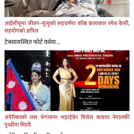
आईसीयूमा जीवन–मृत्युको सङ्घर्षमा वरिष्ठ कलाकार रमेश केसी,
सहयोगको अपिल
टेक्सासस्थित फोर्ट वर्थमा ...
अमेरिकाको लस भेगासमा भइरहेकेा मिसेस वल्डमा नेपालकी
पृथ्वीया भिडदै