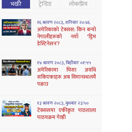
भर्खरै
ट्रेन्डिङ
लोकप्रिय
१६ श्रावण २०८३, शनिबार २०:४६
अमेरिकाको टेक्सस: किन बन्यो
नेपालीहरूको नयाँ ‘ड्रिम
डेस्टिनेसन’?
१४ श्रावण २०८३, बिहीबार ०१:५५
अमेरिकामा भिसा अवधि
सकिएकाहरू अब विमानस्थलमै
पक्राउ
१३ श्रावण २०८३, बुधबार २३:५०
टेक्ससमा एकीकृत पाठशाला
पाठयक्रम गेाष्ठी