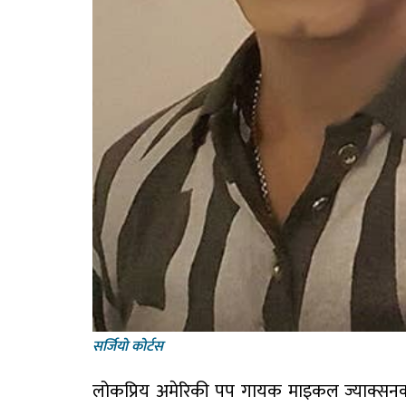
सर्जियाे काेर्टस
लोकप्रिय अमेरिकी पप गायक माइकल ज्याक्सनको