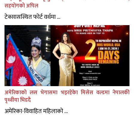
सहयोगको अपिल
टेक्सासस्थित फोर्ट वर्थमा ...
अमेरिकाको लस भेगासमा भइरहेकेा मिसेस वल्डमा नेपालकी
पृथ्वीया भिडदै
अमेरिका-विवाहित महिलाको ...