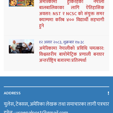
अमेरिकामा हुर्किरहेका नेपाली
बालबालिकाका लागि ऐतिहासिक
अवसर: NST र NCSC को संयुक्त समर
क्याम्पमा करिब ४०० विद्यार्थी सहभागी
हुने
१२ असार २०८३, शुक्रबार १७:३८
अमेरिकामा नेपालीको प्रविधि चमत्कार:
विश्वस्तरीय बायोमेट्रिक प्रणाली बनाएर
अन्तर्राष्ट्रिय बजारमा प्रतिस्पर्धा
ADDRESS
युलेस, टेक्सस, अमेरिका लेखक तथा समाचारका लागी पत्रचार
इमेल : usnepalpost@gmail.com