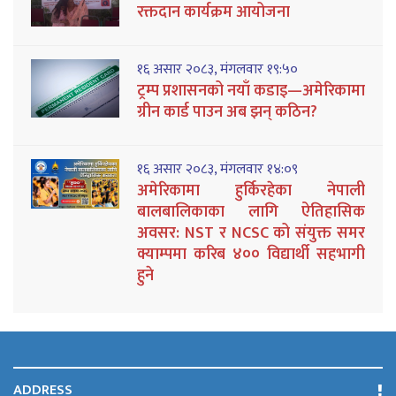
रक्तदान कार्यक्रम आयोजना
१६ असार २०८३, मंगलवार १९:५०
ट्रम्प प्रशासनको नयाँ कडाइ—अमेरिकामा
ग्रीन कार्ड पाउन अब झन् कठिन?
१६ असार २०८३, मंगलवार १४:०९
अमेरिकामा हुर्किरहेका नेपाली
बालबालिकाका लागि ऐतिहासिक
अवसर: NST र NCSC को संयुक्त समर
क्याम्पमा करिब ४०० विद्यार्थी सहभागी
हुने
ADDRESS