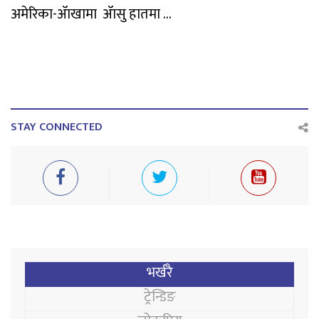
अमेरिका-ॲाखामा ॲासु हातमा ...
STAY CONNECTED
भर्खरै
ट्रेन्डिङ