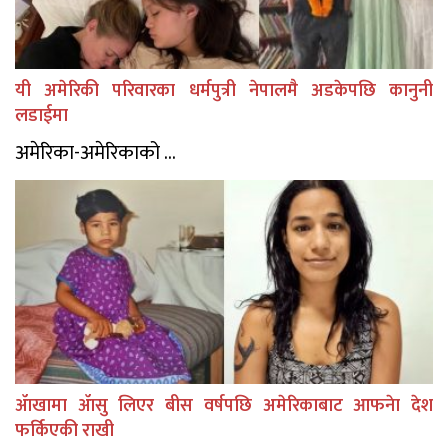
यी अमेरिकी परिवारका धर्मपुत्री नेपालमै अडकेपछि कानुनी
लडाईमा
अमेरिका-अमेरिकाको ...
ॲाखामा ॲासु लिएर बीस वर्षपछि अमेरिकाबाट आफनेा देश
फर्किएकी राखी