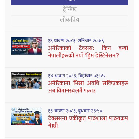
ट्रेन्डिङ
लोकप्रिय
१६ श्रावण २०८३, शनिबार २०:४६
अमेरिकाको टेक्सस: किन बन्यो
नेपालीहरूको नयाँ ‘ड्रिम डेस्टिनेसन’?
१४ श्रावण २०८३, बिहीबार ०१:५५
अमेरिकामा भिसा अवधि सकिएकाहरू
अब विमानस्थलमै पक्राउ
१३ श्रावण २०८३, बुधबार २३:५०
टेक्ससमा एकीकृत पाठशाला पाठयक्रम
गेाष्ठी