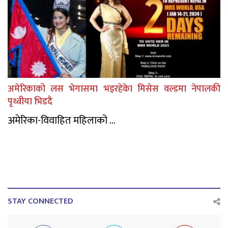
अमेरिकाको लस भेगासमा भइरहेकेा मिसेस वल्डमा नेपालकी
पृथ्वीया भिडदै
अमेरिका-विवाहित महिलाको ...
STAY CONNECTED