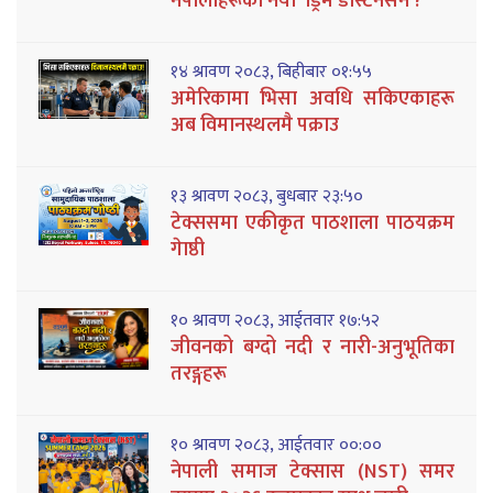
नेपालीहरूको नयाँ ‘ड्रिम डेस्टिनेसन’?
१४ श्रावण २०८३, बिहीबार ०१:५५
अमेरिकामा भिसा अवधि सकिएकाहरू
अब विमानस्थलमै पक्राउ
१३ श्रावण २०८३, बुधबार २३:५०
टेक्ससमा एकीकृत पाठशाला पाठयक्रम
गेाष्ठी
१० श्रावण २०८३, आईतवार १७:५२
जीवनको बग्दो नदी र नारी-अनुभूतिका
तरङ्गहरू
१० श्रावण २०८३, आईतवार ००:००
नेपाली समाज टेक्सास (NST) समर