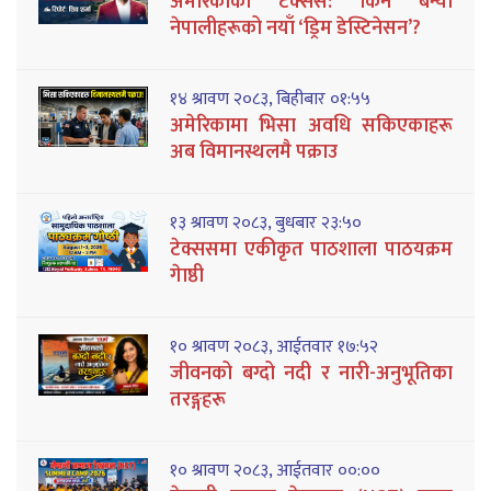
अमेरिकाको टेक्सस: किन बन्यो
नेपालीहरूको नयाँ ‘ड्रिम डेस्टिनेसन’?
१४ श्रावण २०८३, बिहीबार ०१:५५
अमेरिकामा भिसा अवधि सकिएकाहरू
अब विमानस्थलमै पक्राउ
१३ श्रावण २०८३, बुधबार २३:५०
टेक्ससमा एकीकृत पाठशाला पाठयक्रम
गेाष्ठी
१० श्रावण २०८३, आईतवार १७:५२
जीवनको बग्दो नदी र नारी-अनुभूतिका
तरङ्गहरू
१० श्रावण २०८३, आईतवार ००:००