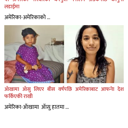
लडाईमा
अमेरिका-अमेरिकाको ...
ॲाखामा ॲासु लिएर बीस वर्षपछि अमेरिकाबाट आफनेा देश
फर्किएकी राखी
अमेरिका-ॲाखामा ॲासु हातमा ...