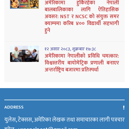
अमेरिकामा हुर्किरहेका नेपाली
बालबालिकाका लागि ऐतिहासिक
अवसर: NST र NCSC को संयुक्त समर
क्याम्पमा करिब ४०० विद्यार्थी सहभागी
हुने
१२ असार २०८३, शुक्रबार १७:३८
अमेरिकामा नेपालीको प्रविधि चमत्कार:
विश्वस्तरीय बायोमेट्रिक प्रणाली बनाएर
अन्तर्राष्ट्रिय बजारमा प्रतिस्पर्धा
ADDRESS
युलेस, टेक्सस, अमेरिका लेखक तथा समाचारका लागी पत्रचार