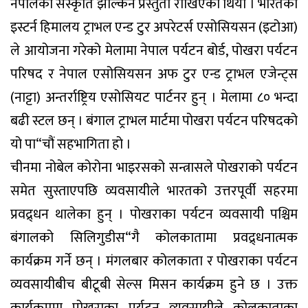
नेपालको संस्कृति झल्किने प्रस्तुती राखिएको थियो । भारतको
इस्टर्न हिमालय ट्राभल एन्ड टुर अपरेटर्स एसोसियसन (इटोआ)
ले आयोजना गरेको मेलामा नेपाल पर्यटन बोर्ड, पोखरा पर्यटन
परिषद र नेपाल एसोसियसन अफ टुर एन्ड ट्राभल एजेन्ट्स
(नाट्टा) अन्तर्राष्ट्रिय एसोसियट पार्टनर हुन् । मेलामा ८० भन्दा
बढी स्टल छन् । बंगाल ट्राभल मार्टमा पोखरा पर्यटन परिषदको
यो पा“चौं सहभागिता हो ।
चीनमा नोबेल कोरोना भाइरसको सन्त्रासले पोखराको पर्यटन
समेत सुस्ताएपछि व्यवसायीले भारतको उत्तरपूर्वी सहरमा
प्रवद्र्धन थालेका हुन् । पोखराका पर्यटन व्यवसायी पश्चिम
बंगालको सिलिगुडीस“गै कोलकातामा प्रवद्र्धनात्मक
कार्यक्रम गर्ने छन् । मंगलबार कोलकाता र पोखराका पर्यटन
व्यवसायीबीच बीटूबी सेल्स मिसन कार्यक्रम हुने छ । उक्त