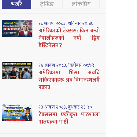
भर्खरै
ट्रेन्डिङ
लोकप्रिय
१६ श्रावण २०८३, शनिबार २०:४६
अमेरिकाको टेक्सस: किन बन्यो
नेपालीहरूको नयाँ ‘ड्रिम
डेस्टिनेसन’?
१४ श्रावण २०८३, बिहीबार ०१:५५
अमेरिकामा भिसा अवधि
सकिएकाहरू अब विमानस्थलमै
पक्राउ
१३ श्रावण २०८३, बुधबार २३:५०
टेक्ससमा एकीकृत पाठशाला
पाठयक्रम गेाष्ठी