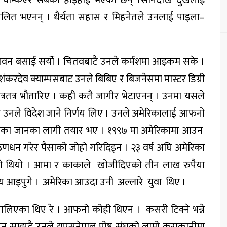
 बिचलित भएनन् । धैर्यता सहास र मिहनेतले उनलाई पाइला–
न बसाई सर्याे । चितवबाटै उनले कर्मशमा आइकम सके ।
ंकरदेव क्याम्पसबाट उनले बिबिए र बिजनेसमा मास्टर डिग्री
त्रतत्र भौतारिए । कही कतै जागीर भेटाएनन् । उनमा यसले
ि उनले विदेश जाने निर्णय लिए । उनले अमेरिकालाई आफनो
 अमेरिका जानका लागी तयार भए । १९९७ मा अमेरिकामा आउन
 ऋणधन गरेर पैसाको जोहो गरिदिइन । २३ वर्ष अघि अमेरिका
ो थियो । आमा र काकाले खोजीदिएको तीन लाख रुपैया
ज्य आइपुगे । अमेरिका आउदा उनी अल्लारे युवा थिए ।
्तालिएका थिए रे । आफनो कोही थिएन । कसरी टिक्ने भन्ने
दिन सम्झदै उनले युएसनेपाल पोष्ट संघको लामो कुराकानीमा