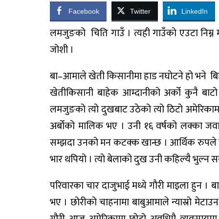
Facebook
Twitter
LinkedIn
लमजुङको चिति गाउँ । त्यही गाउँकाे एउटा निम्न 
जोशी ।
बा–आमाले खेती किसानीमा हाड नघोटने हो भने बिहा
खेतीकिसानी बाहेक आम्दानीको अर्को कुनै बाटो थ
लमजुङको त्यो दुखबाट उठेको त्यो ठिटो अमेरिक
अर्बोको मालिक भए । उनी १६ वर्षको लक्का जवान
सम्झदा उनको मन कटक्क खान्छ । आर्थिक रुपले 
भार थपियो । त्यो बेलाको दुख उनी कहिल्यै भुल्न स
परिवारका चार दाजुभाई मध्ये गौरी माइला हुन । ब
भए । छोरीको चाहनामा बाबुआमाले न्यास्रो मेटाउ
गौरी आज अमेरिकामा छोटो अवधिमै व्यवसायमा