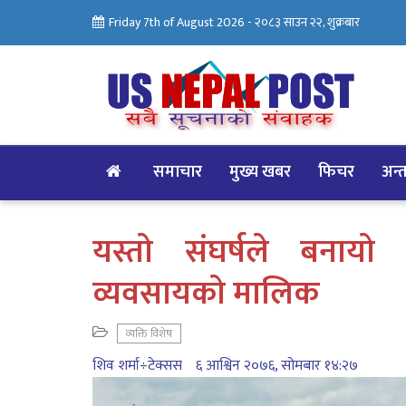
Friday 7th of August 2026 -
२०८३ साउन २२, शुक्रबार
समाचार
मुख्य खबर
फिचर
अन्तर
यस्ताे संघर्षले बनाया
व्यवसायकाे मालिक
व्यक्ति विशेष
शिव शर्मा÷टेक्सस
६ आश्विन २०७६, सोमबार १४:२७