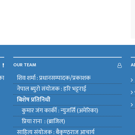
OUR TEAM
A
का
शिव शर्मा : प्रधानसम्पादक/प्रकाशक
m
नेपाल ब्युराे संयाेजक : हरि भट्टराई
बिशेष प्रतिनिधी
कुमार जंग कार्की : न्युजर्सि (अमेरिका)
प्रिया राना : (ब्राजिल)
साहित्य संयाेजक : बैकुण्ठराज आचार्य