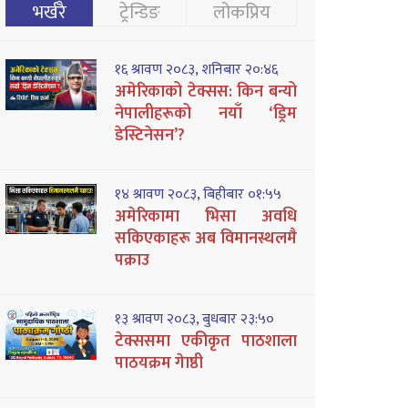
भर्खरै
ट्रेन्डिङ
लोकप्रिय
१६ श्रावण २०८३, शनिबार २०:४६
अमेरिकाको टेक्सस: किन बन्यो
नेपालीहरूको नयाँ ‘ड्रिम
डेस्टिनेसन’?
१४ श्रावण २०८३, बिहीबार ०१:५५
अमेरिकामा भिसा अवधि
सकिएकाहरू अब विमानस्थलमै
पक्राउ
१३ श्रावण २०८३, बुधबार २३:५०
टेक्ससमा एकीकृत पाठशाला
पाठयक्रम गेाष्ठी