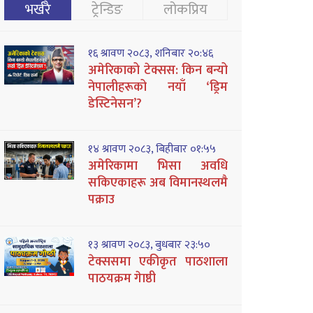
भर्खरै
ट्रेन्डिङ
लोकप्रिय
१६ श्रावण २०८३, शनिबार २०:४६
अमेरिकाको टेक्सस: किन बन्यो
नेपालीहरूको नयाँ ‘ड्रिम
डेस्टिनेसन’?
१४ श्रावण २०८३, बिहीबार ०१:५५
अमेरिकामा भिसा अवधि
सकिएकाहरू अब विमानस्थलमै
पक्राउ
१३ श्रावण २०८३, बुधबार २३:५०
टेक्ससमा एकीकृत पाठशाला
पाठयक्रम गेाष्ठी