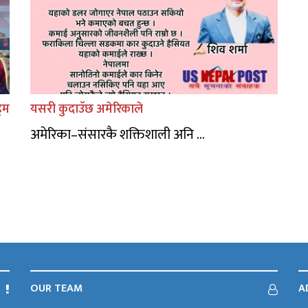
िम
यसरी कुदाउॅछ अमेरिकाले
अमेरिका–संसारकै शक्तिशाली अनि ...
OUR TEAM
A