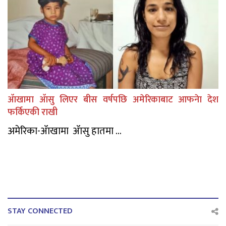
ॲाखामा ॲासु लिएर बीस वर्षपछि अमेरिकाबाट आफनेा देश
फर्किएकी राखी
अमेरिका-ॲाखामा ॲासु हातमा ...
STAY CONNECTED