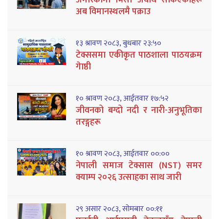
अब विमानस्थलमै पक्राउ
१३ श्रावण २०८३, बुधबार २३:५०
टेक्ससमा एकीकृत पाठशाला पाठयक्रम
गेाष्ठी
१० श्रावण २०८३, आईतवार १७:५२
जीवनको बग्दो नदी र नारी-अनुभूतिका
तरङ्गहरू
१० श्रावण २०८३, आईतवार ००:००
नेपाली समाज टेक्सास (NST) समर
क्याम्प २०२६ उत्साहका साथ जारी
२९ असार २०८३, सोमबार ००:११