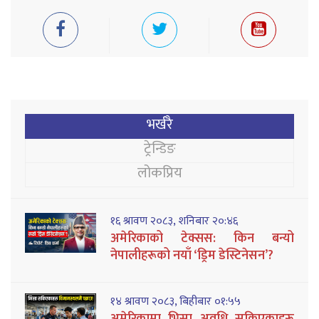
भर्खरै
ट्रेन्डिङ
लोकप्रिय
१६ श्रावण २०८३, शनिबार २०:४६
अमेरिकाको टेक्सस: किन बन्यो
नेपालीहरूको नयाँ ‘ड्रिम डेस्टिनेसन’?
१४ श्रावण २०८३, बिहीबार ०१:५५
अमेरिकामा भिसा अवधि सकिएकाहरू