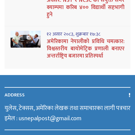
अवसर: NST र NCSC को संयुक्त समर
क्याम्पमा करिब ४०० विद्यार्थी सहभागी
हुने
१२ असार २०८३, शुक्रबार १७:३८
अमेरिकामा नेपालीको प्रविधि चमत्कार:
विश्वस्तरीय बायोमेट्रिक प्रणाली बनाएर
अन्तर्राष्ट्रिय बजारमा प्रतिस्पर्धा
ADDRESS
युलेस, टेक्सस, अमेरिका लेखक तथा समाचारका लागी पत्रचार
इमेल : usnepalpost@gmail.com