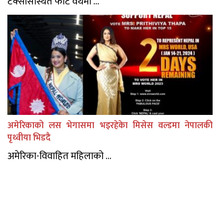
टेक्सासस्थित फोर्ट वर्थमा ...
अमेरिकाको लस भेगासमा भइरहेकेा मिसेस वल्डमा नेपालकी
पृथ्वीया भिडदै
अमेरिका-विवाहित महिलाको ...