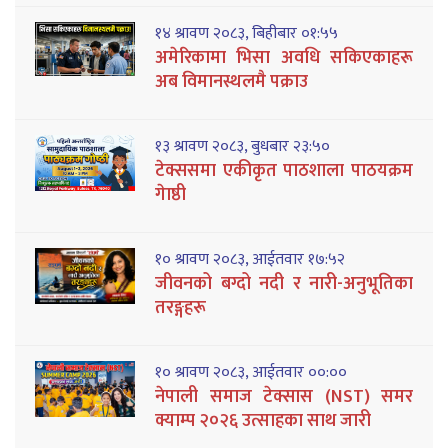
१४ श्रावण २०८३, बिहीबार ०१:५५
अमेरिकामा भिसा अवधि सकिएकाहरू
अब विमानस्थलमै पक्राउ
१३ श्रावण २०८३, बुधबार २३:५०
टेक्ससमा एकीकृत पाठशाला पाठयक्रम
गेाष्ठी
१० श्रावण २०८३, आईतवार १७:५२
जीवनको बग्दो नदी र नारी-अनुभूतिका
तरङ्गहरू
१० श्रावण २०८३, आईतवार ००:००
नेपाली समाज टेक्सास (NST) समर
क्याम्प २०२६ उत्साहका साथ जारी