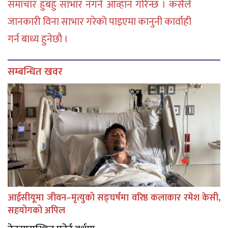
समाचार हुबहु साभार नगर्न आव्हान गरिन्छ । कसैले
जानकारी विना साभार गरेको पाइएमा कानुनी कार्वाही
गर्न बाध्य हुनेछौ ।
सम्बन्धित खवर
आईसीयूमा जीवन–मृत्युको सङ्घर्षमा वरिष्ठ कलाकार रमेश केसी,
सहयोगको अपिल