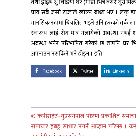
तथा ड्राइभ थ्रु चिडिया घर (गाडी भित्रै बसेर घुम्
प्राय सबै जसो राज्यले खोल्न बाध्य भए । लक् ड
मानसिक रुपमा बिचलित भइने उनि हरुको तर्क लाई 
स्वास्थ्य लाई रोग मात्र नलागेको अबस्था नभई
अबस्था भनेर परिभाषित गरेको छ तापनि घर भित्
अपनाउन नसकिने भने होइन । इति
Facebook
Twitter
LinkedIn
© कपीराईट–युएसनेपाल पोष्टमा प्रकाशित समाचार
समाचार हुबहु साभार नगर्न आव्हान गरिन्छ । क