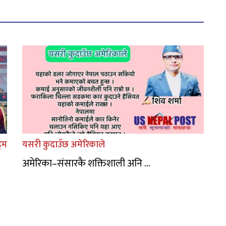
िम
यसरी कुदाउॅछ अमेरिकाले
अमेरिका–संसारकै शक्तिशाली अनि ...