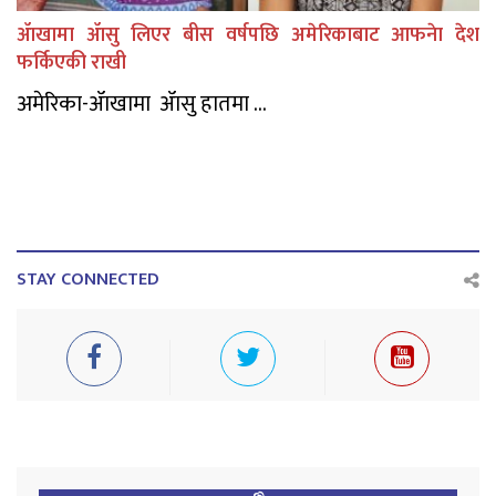
ॲाखामा ॲासु लिएर बीस वर्षपछि अमेरिकाबाट आफनेा देश
फर्किएकी राखी
अमेरिका-ॲाखामा ॲासु हातमा ...
STAY CONNECTED