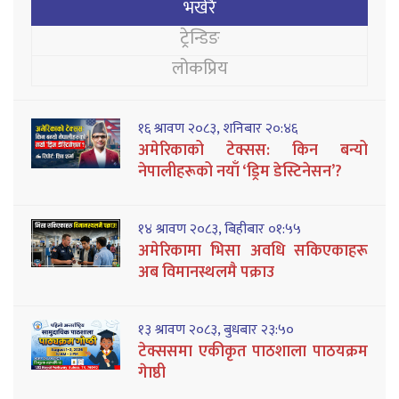
भर्खरै
ट्रेन्डिङ
लोकप्रिय
१६ श्रावण २०८३, शनिबार २०:४६
अमेरिकाको टेक्सस: किन बन्यो
नेपालीहरूको नयाँ ‘ड्रिम डेस्टिनेसन’?
१४ श्रावण २०८३, बिहीबार ०१:५५
अमेरिकामा भिसा अवधि सकिएकाहरू
अब विमानस्थलमै पक्राउ
१३ श्रावण २०८३, बुधबार २३:५०
टेक्ससमा एकीकृत पाठशाला पाठयक्रम
गेाष्ठी