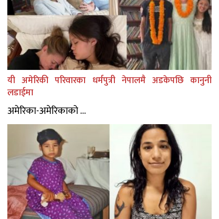
यी अमेरिकी परिवारका धर्मपुत्री नेपालमै अडकेपछि कानुनी
लडाईमा
अमेरिका-अमेरिकाको ...