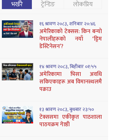
भर्खरै
ट्रेन्डिङ
लोकप्रिय
१६ श्रावण २०८३, शनिबार २०:४६
अमेरिकाको टेक्सस: किन बन्यो
नेपालीहरूको नयाँ ‘ड्रिम
डेस्टिनेसन’?
१४ श्रावण २०८३, बिहीबार ०१:५५
अमेरिकामा भिसा अवधि
सकिएकाहरू अब विमानस्थलमै
पक्राउ
१३ श्रावण २०८३, बुधबार २३:५०
टेक्ससमा एकीकृत पाठशाला
पाठयक्रम गेाष्ठी