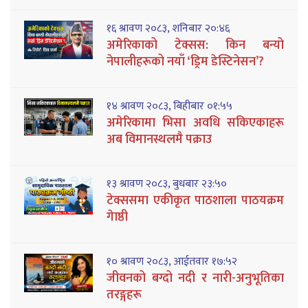
१६ श्रावण २०८३, शनिबार २०:४६
अमेरिकाको टेक्सस: किन बन्यो
नेपालीहरूको नयाँ ‘ड्रिम डेस्टिनेसन’?
१४ श्रावण २०८३, बिहीबार ०१:५५
अमेरिकामा भिसा अवधि सकिएकाहरू
अब विमानस्थलमै पक्राउ
१३ श्रावण २०८३, बुधबार २३:५०
टेक्ससमा एकीकृत पाठशाला पाठयक्रम
गेाष्ठी
१० श्रावण २०८३, आईतवार १७:५२
जीवनको बग्दो नदी र नारी-अनुभूतिका
तरङ्गहरू