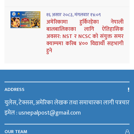
१६ असार २०८३, मंगलवार १४:०९
अमेरिकामा हुर्किरहेका नेपाली
बालबालिकाका लागि ऐतिहासिक
अवसर: NST र NCSC को संयुक्त समर
क्याम्पमा करिब ४०० विद्यार्थी सहभागी
हुने
ADDRESS
युलेस, टेक्सस, अमेरिका लेखक तथा समाचारका लागी पत्रचार
इमेल : usnepalpost@gmail.com
OUR TEAM