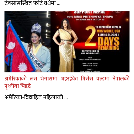
टेक्सासस्थित फोर्ट वर्थमा ...
अमेरिकाको लस भेगासमा भइरहेकेा मिसेस वल्डमा नेपालकी
पृथ्वीया भिडदै
अमेरिका-विवाहित महिलाको ...