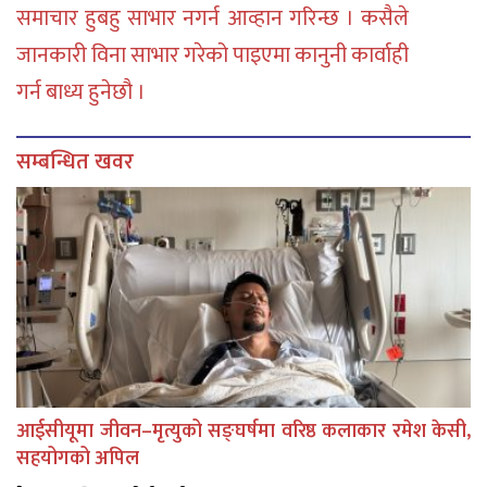
समाचार हुबहु साभार नगर्न आव्हान गरिन्छ । कसैले
जानकारी विना साभार गरेको पाइएमा कानुनी कार्वाही
गर्न बाध्य हुनेछौ ।
सम्बन्धित खवर
आईसीयूमा जीवन–मृत्युको सङ्घर्षमा वरिष्ठ कलाकार रमेश केसी,
सहयोगको अपिल