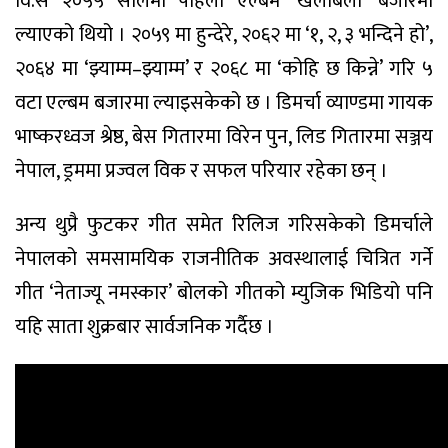
वि.सं २०५५ सालमा पहिलो एल्बम ‘खैलाबैला’ बजारमा
ल्याएको थियो । २०५९ मा हुन्देरे, २०६२ मा ‘१, २, ३ भन्दिने हो’,
२०६४ मा ‘झ्याम्म–झ्याम्म’ र २०६८ मा ‘कोहि छ किन्ने’ गरि ५
वटा एल्बम बजारमा ल्याइसकेको छ । डिमर्चा व्याण्डमा गायक
भाष्करध्वज श्रेष्ठ, बेस गितारमा विरेन पुन, लिड गितारमा सञ्जय
नेपाल, ड्रममा प्रज्वल विक र सफल परियार रहेका छन् ।
अन्य थुप्रै फुटकर गीत समेत रिलिज गरिसकेको डिमर्चाले
नेपालको समसामयिक राजनीतिक अवस्थालाई चित्रित गर्ने
गीत ‘नेताज्यू नमस्कार’ बोलको गीतको म्युजिक भिडियो पनि
यहि साता शुक्रबार सार्वजनिक गर्दैछ ।