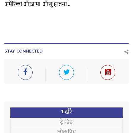
अमेरिका-ॲाखामा ॲासु हातमा ...
STAY CONNECTED
भर्खरै
ट्रेन्डिङ
लोकप्रिय