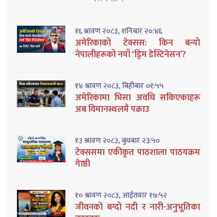
१६ श्रावण २०८३, शनिबार २०:४६
अमेरिकाको टेक्सस: किन बन्यो
नेपालीहरूको नयाँ ‘ड्रिम डेस्टिनेसन’?
१४ श्रावण २०८३, बिहीबार ०१:५५
अमेरिकामा भिसा अवधि सकिएकाहरू
अब विमानस्थलमै पक्राउ
१३ श्रावण २०८३, बुधबार २३:५०
टेक्ससमा एकीकृत पाठशाला पाठयक्रम
गेाष्ठी
१० श्रावण २०८३, आईतवार १७:५२
जीवनको बग्दो नदी र नारी-अनुभूतिका