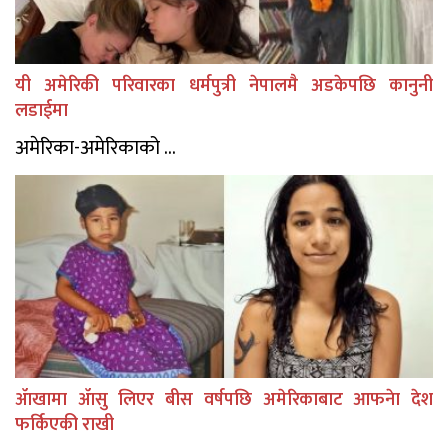
यी अमेरिकी परिवारका धर्मपुत्री नेपालमै अडकेपछि कानुनी
लडाईमा
अमेरिका-अमेरिकाको ...
ॲाखामा ॲासु लिएर बीस वर्षपछि अमेरिकाबाट आफनेा देश
फर्किएकी राखी