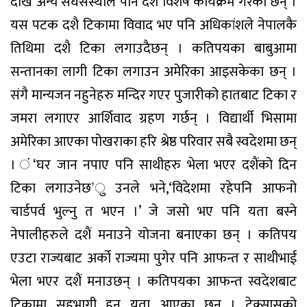
देखि अन्य संघसंस्थाले पनि दशै विशेष कार्यक्रम गरेका छन् ।
यस पटक दशै टिकामा विवाद भए पनि अधिकांशले नेपालकै
तिथिमा दशै टिका लगाउदैछन् । कतिपयका बाबुआमा
सन्तानका लागी टिका लगाउन अमेरिका आइसकेका छन् ।
संगै मान्यजन नहुनेहरु मन्दिर गएर पुजारीको हातबाट टिका र
जमरा लगाएर आर्शिवाद ग्रहण गर्छन् । विद्यार्थी भिसामा
अमेरिका आएका पोखराका हरि श्रेष्ठ परिवार सबै स्वदेशमा छन्
। ं‘घर जान नपाए पनि साथीहरु भेला भएर दशैंको दिन
टिका लगाउनेछ’ु उनले भने,‘विदेशमा रहेपनि आफनो
चार्डपर्व भुल्नु त भएन ।’ जे जसो भए पनि यता बस्ने
नेपालीहरुले दशैं मनाउने योजना बनाएका छन् । कतिपय
एउटा राज्यबाट अर्को राज्यमा पुगेर पनि आफन्त र साथीभाई
भेला भएर दशैं मनाउछन् । कतिपयका आफन्त स्वदेशबाट
टिकामा सहभागी हुन यता आएका छन् । टेक्सासको