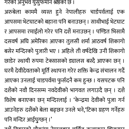
गरेको अनुभव युसुफमान श्रेष्ठको छ ।
अरुबेला काममै व्यस्त हुने नेपालीहरु चार्डपर्वलाई एक
आपसमा भेटघाटको बहाना पनि बनाउछन् । साथीभाई भेटघाट
र आपसमा रमाईलो गरेर पनि दशैं मनाउछन् । पण्डित भिसामै
दसवर्ष अघि अमेरिका आएका तुलसी शर्मा आठवर्ष शिकागो
बसेर मन्दिरको पुजारी भए । अहिले ती वर्षदेखि उनी शिकागो
छाडेर स्थायी रुपमा टेक्सासको ड्यालस बस्दै आएका छन् ।
घरमै देवीदेवताको मूर्ति स्थापना गरेर शक्ति केन्द्र संचालन गदैं
आएका उनलाई चाडपर्वमा फुर्सदनै कम हुन्छ । यसपटक पनि
दशैको नवौ दिनसम्म नवदेवीको भागवत लगाउदै छन् । दशै
विशेष बनाएका छन् मन्दिरलाई । ‘केन्द्रमा देवीको पुजा गर्न
आउनेहरु दशैंको बेला बढ्छन उनले भने,‘टिका ग्रहण गर्नेहरु
पनि मन्दिर आईपु्ग्छन् ।’