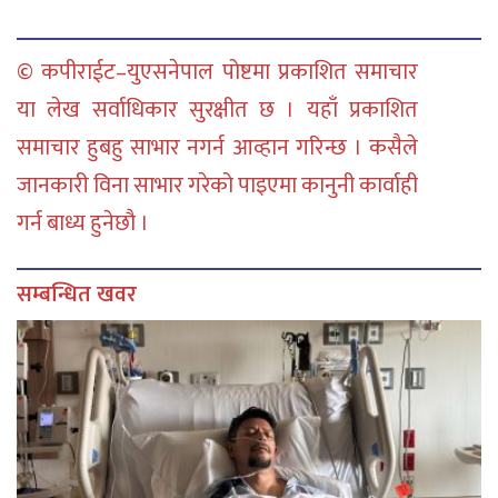
© कपीराईट–युएसनेपाल पोष्टमा प्रकाशित समाचार
या लेख सर्वाधिकार सुरक्षीत छ । यहाँ प्रकाशित
समाचार हुबहु साभार नगर्न आव्हान गरिन्छ । कसैले
जानकारी विना साभार गरेको पाइएमा कानुनी कार्वाही
गर्न बाध्य हुनेछौ ।
सम्बन्धित खवर