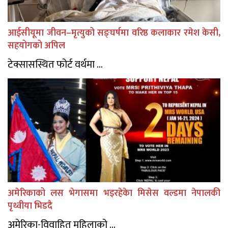
आईसीयूमा जीवन–मृत्युको सङ्घर्षमा वरिष्ठ कलाकार रमेश केसी,
सहयोगको अपिल
टेक्सासस्थित फोर्ट वर्थमा ...
अमेरिकाको लस भेगासमा भइरहेकेा मिसेस वल्डमा नेपालकी
पृथ्वीया भिडदै
अमेरिका-विवाहित महिलाको ...