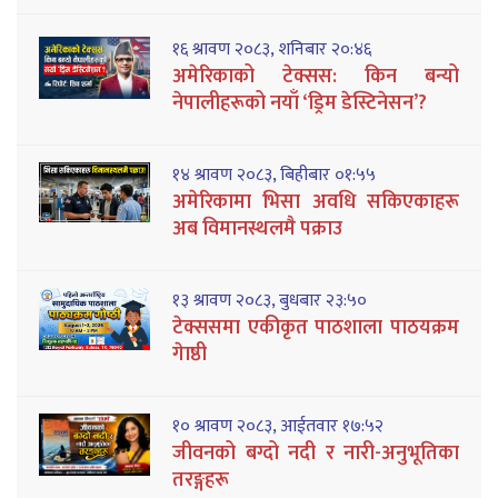
१६ श्रावण २०८३, शनिबार २०:४६
अमेरिकाको टेक्सस: किन बन्यो
नेपालीहरूको नयाँ ‘ड्रिम डेस्टिनेसन’?
१४ श्रावण २०८३, बिहीबार ०१:५५
अमेरिकामा भिसा अवधि सकिएकाहरू
अब विमानस्थलमै पक्राउ
१३ श्रावण २०८३, बुधबार २३:५०
टेक्ससमा एकीकृत पाठशाला पाठयक्रम
गेाष्ठी
१० श्रावण २०८३, आईतवार १७:५२
जीवनको बग्दो नदी र नारी-अनुभूतिका
तरङ्गहरू