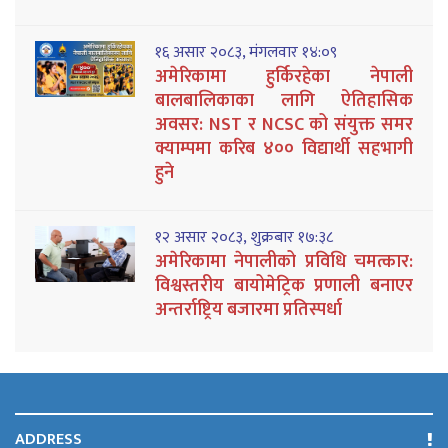
१६ असार २०८३, मंगलवार १४:०९
अमेरिकामा हुर्किरहेका नेपाली
बालबालिकाका लागि ऐतिहासिक
अवसर: NST र NCSC को संयुक्त समर
क्याम्पमा करिब ४०० विद्यार्थी सहभागी
हुने
१२ असार २०८३, शुक्रबार १७:३८
अमेरिकामा नेपालीको प्रविधि चमत्कार:
विश्वस्तरीय बायोमेट्रिक प्रणाली बनाएर
अन्तर्राष्ट्रिय बजारमा प्रतिस्पर्धा
ADDRESS