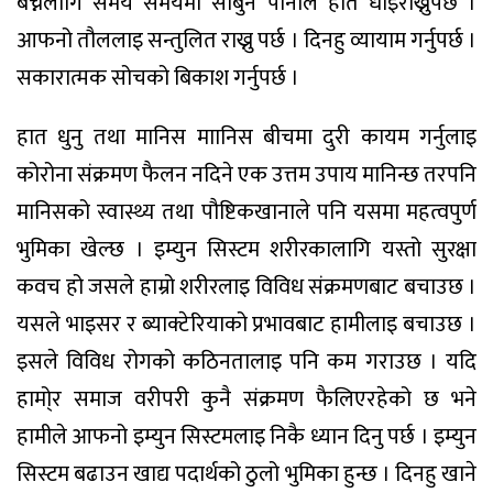
बच्नलागि समय समयमा साबुन पानीले हात धोइराख्नुपर्छ ।
आफनो तौललाइ सन्तुलित राख्नु पर्छ । दिनहु व्यायाम गर्नुपर्छ ।
सकारात्मक सोचको बिकाश गर्नुपर्छ ।
हात धुनु तथा मानिस माानिस बीचमा दुरी कायम गर्नुलाइ
कोरोना संक्रमण फैलन नदिने एक उत्तम उपाय मानिन्छ तरपनि
मानिसको स्वास्थ्य तथा पौष्टिकखानाले पनि यसमा महत्वपुर्ण
भुमिका खेल्छ । इम्युन सिस्टम शरीरकालागि यस्तो सुरक्षा
कवच हो जसले हाम्रो शरीरलाइ विविध संक्रमणबाट बचाउछ ।
यसले भाइसर र ब्याक्टेरियाको प्रभावबाट हामीलाइ बचाउछ ।
इसले विविध रोगको कठिनतालाइ पनि कम गराउछ । यदि
हामो्र समाज वरीपरी कुनै संक्रमण फैलिएरहेको छ भने
हामीले आफनो इम्युन सिस्टमलाइ निकै ध्यान दिनु पर्छ । इम्युन
सिस्टम बढाउन खाद्य पदार्थको ठुलो भुमिका हुन्छ । दिनहु खाने