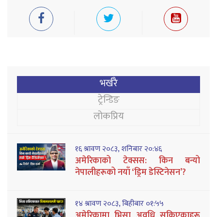
भर्खरै
ट्रेन्डिङ
लोकप्रिय
१६ श्रावण २०८३, शनिबार २०:४६
अमेरिकाको टेक्सस: किन बन्यो
नेपालीहरूको नयाँ ‘ड्रिम डेस्टिनेसन’?
१४ श्रावण २०८३, बिहीबार ०१:५५
अमेरिकामा भिसा अवधि सकिएकाहरू