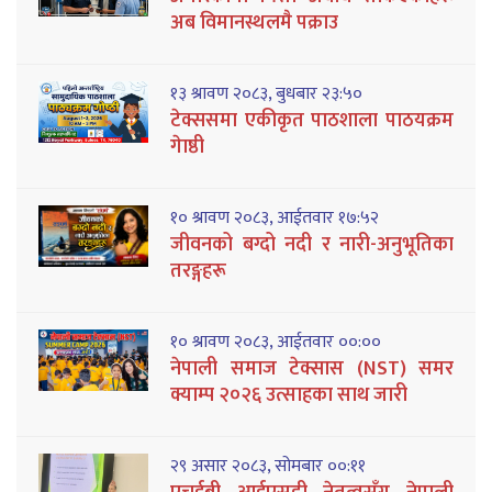
अब विमानस्थलमै पक्राउ
१३ श्रावण २०८३, बुधबार २३:५०
टेक्ससमा एकीकृत पाठशाला पाठयक्रम
गेाष्ठी
१० श्रावण २०८३, आईतवार १७:५२
जीवनको बग्दो नदी र नारी-अनुभूतिका
तरङ्गहरू
१० श्रावण २०८३, आईतवार ००:००
नेपाली समाज टेक्सास (NST) समर
क्याम्प २०२६ उत्साहका साथ जारी
२९ असार २०८३, सोमबार ००:११