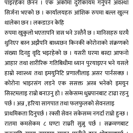
पाइरहेका छैनन । एक अर्कामा दुरीकायम गर्नुपर्ने अवस्था
सिर्जना भएको छ । कार्यालयहरु आंशिक रुपमा बल्ल खुल्न
थालेका छन । लकडाउन केहि
रुपमा खुकुलो भएतापनि त्रास भने उस्तैनै छ । मानिसहरु घरमै
थुनिएर बस्न अझैपनि बाध्यछन किनकी कोरोनाको संक्रणको
संख्या दिनहु वृदि भइरहेको छ । यसरी घरमा बस्दा आफनो
आहार तथा शारीरिक गतिबिधीमा ध्यान पुरयाइएन भने यसले
हाम्रो स्वास्थ्य तथा इमयुनिटि प्रणालीलाइ असर पार्नसक्छ ।
कोरोना भाइरसंग लडने एक ससक्त अस्त्र भनेको इमयुन
सिस्टमलाइ राम्रो बनाउनु हो । सकेसम्म धुम्रपानबाट टाढा रहनु
पर्छ । अन्न , हरिया सागपात तथा फलफुलको सेवनलाइ
प्राथमिकता दिनुपर्छ । रक्सी सेवन सकेसम्म नगर्दा राम्रो हुन्छ ।
रातमा कमसेकम ८ घण्टा राम्ररी सुत्नु पर्छ । सक्रमणबाट