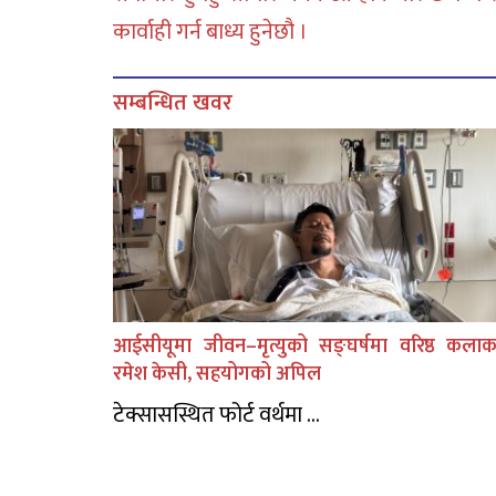
कार्वाही गर्न बाध्य हुनेछौ ।
सम्बन्धित खवर
आईसीयूमा जीवन–मृत्युको सङ्घर्षमा वरिष्ठ कलाक
रमेश केसी, सहयोगको अपिल
टेक्सासस्थित फोर्ट वर्थमा ...