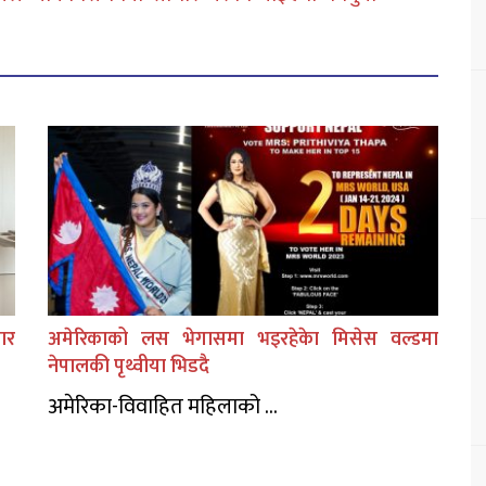
ार
अमेरिकाको लस भेगासमा भइरहेकेा मिसेस वल्डमा
नेपालकी पृथ्वीया भिडदै
अमेरिका-विवाहित महिलाको ...