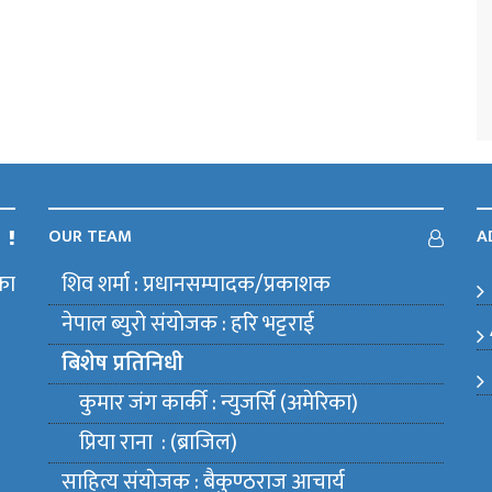
OUR TEAM
A
का
शिव शर्मा : प्रधानसम्पादक/प्रकाशक
m
नेपाल ब्युराे संयाेजक : हरि भट्टराई
बिशेष प्रतिनिधी
कुमार जंग कार्की : न्युजर्सि (अमेरिका)
प्रिया राना : (ब्राजिल)
साहित्य संयाेजक : बैकुण्ठराज आचार्य