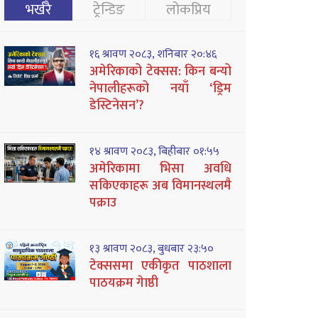
भर्खरै
ट्रेन्डिङ
लोकप्रिय
१६ श्रावण २०८३, शनिबार २०:४६
अमेरिकाको टेक्सस: किन बन्यो
नेपालीहरूको नयाँ ‘ड्रिम
डेस्टिनेसन’?
१४ श्रावण २०८३, बिहीबार ०१:५५
अमेरिकामा भिसा अवधि
सकिएकाहरू अब विमानस्थलमै
पक्राउ
१३ श्रावण २०८३, बुधबार २३:५०
टेक्ससमा एकीकृत पाठशाला
पाठयक्रम गेाष्ठी