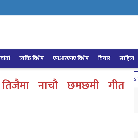
्वार्ता
व्यक्ति विशेष
एनआरएनए विशेष
विचार
साहित्य
S
ो तिजैमा नाचौ छमछमी गीत