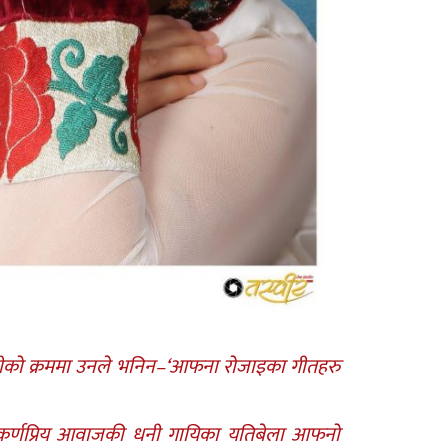
कानीको क्रममा उनले भनिन–‘आफना रोजाइका गीतहरु
े यी कर्णप्रिय आवाजकी धनी गायिका यतिबेला आफनो