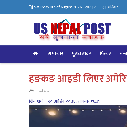
Saturday 8th of August 2026 -
२०८३ साउन २३, शनिबार
समाचार
मुख्य खबर
फिचर
अन्तर
हङकङ आइडी लिएर अमेर
मनोरन्जन
शिव शर्मा
२० आश्विन २०७६, सोमबार १६:३५