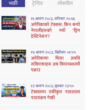
भर्खरै
ट्रेन्डिङ
लोकप्रिय
१६ श्रावण २०८३, शनिबार २०:४६
अमेरिकाको टेक्सस: किन बन्यो
नेपालीहरूको नयाँ ‘ड्रिम
डेस्टिनेसन’?
१४ श्रावण २०८३, बिहीबार ०१:५५
अमेरिकामा भिसा अवधि
सकिएकाहरू अब विमानस्थलमै
पक्राउ
१३ श्रावण २०८३, बुधबार २३:५०
टेक्ससमा एकीकृत पाठशाला
पाठयक्रम गेाष्ठी