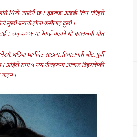
ि थियो त्यतिनै छ । हङकङ आइडी लिन मरिहत्ते
ले सुखी बनायो होला कसैलाई दुखी ।
 राई । सन् २००१ मा रेकर्ड भएको यो कालजयी गीत
टरनेटमै, धडिया थापीदेउ साइला, हिमालपारी बोट, पुर्वी
न् । अहिले सम्म ५ सय गीतहरुमा आवाज दिइसकेकी
 गाइन ।