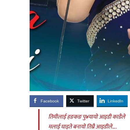
Facebook
Twitter
LinkedIn
तिमीलाई हङकङ पु¥यायो आइडी काडैले
मलाई घाइते बनायो तिम्रै आइडीले….