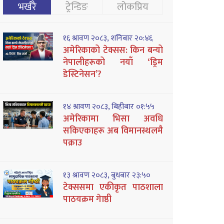
भर्खरै
ट्रेन्डिङ
लोकप्रिय
१६ श्रावण २०८३, शनिबार २०:४६
अमेरिकाको टेक्सस: किन बन्यो
नेपालीहरूको नयाँ ‘ड्रिम
डेस्टिनेसन’?
१४ श्रावण २०८३, बिहीबार ०१:५५
अमेरिकामा भिसा अवधि
सकिएकाहरू अब विमानस्थलमै
पक्राउ
१३ श्रावण २०८३, बुधबार २३:५०
टेक्ससमा एकीकृत पाठशाला
पाठयक्रम गेाष्ठी