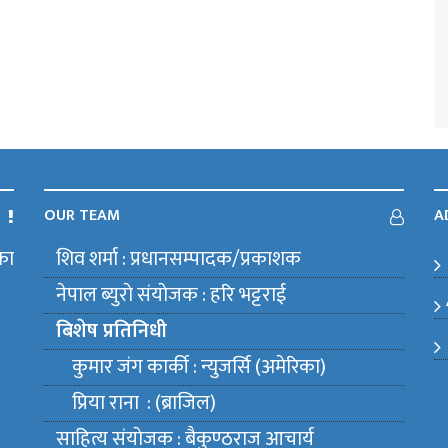
OUR TEAM
A
का
शिव शर्मा : प्रधानसम्पादक/प्रकाशक
m
नेपाल ब्युराे संयाेजक : हरि भट्टराई
बिशेष प्रतिनिधी
कुमार जंग कार्की : न्युजर्सि (अमेरिका)
प्रिया राना : (ब्राजिल)
साहित्य संयाेजक : बैकुण्ठराज आचार्य