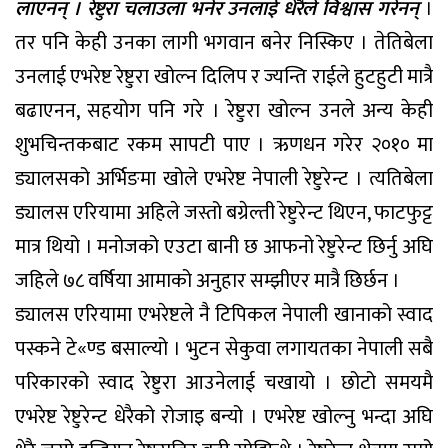
लाएनन् । रेष्टुरा चलाउला भनेर उनलाई धेरैले विश्वास गरेनन्
।
तर पनि केही उनका लागी भगवान बनेर निस्किए । तेतिबेला
उनलाई एभरेष्ट रेष्टुरा खोल्न दिलिप र ज्यन्ति राईले हुटहुटी मात्रै
बढाएनन, सहयोग पनि गरे । रेष्टुरा खोल्न उनले अन्य केही
शुभचिन्तकबाट रकम सापटी पाए । ऋणधन गरेर २०१० मा
ड्यालसको अर्भिङमा खोले एभरेष्ट नेपाली रेष्टुरेन्ट । त्यतिबेला
ड्यालस एरियामा अहिले जस्तो बग्रेल्ती रेष्टुरेन्ट थिएन, फाटफुट्ट
मात्र थियो । मनोजको एउटा बानी छ आफनो रेष्टुरेन्ट छिर्नु अघि
जहिले ७८ वर्षिया आमाको अनुहार सम्झीएर मात्रै छिर्छन ।
ड्यालस एरियामा एभरेष्टले नै टिपिकल नेपाली खानाको स्वाद
पस्कने टे«ण्ड बसाल्यो । भुटन सेकुवा लगायतका नेपाली सबै
परिकारको स्वाद रेष्टुरा आउनेलाई चखायो । छोटो समयमै
एभरेष्ट रेष्टुरेन्ट धेरैको रोजाइ बन्यो । एभरेष्ट खोल्नु भन्दा अघि