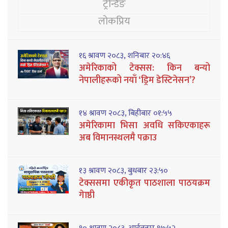
ट्रेन्डिङ
लोकप्रिय
१६ श्रावण २०८३, शनिबार २०:४६
अमेरिकाको टेक्सस: किन बन्यो
नेपालीहरूको नयाँ ‘ड्रिम डेस्टिनेसन’?
१४ श्रावण २०८३, बिहीबार ०१:५५
अमेरिकामा भिसा अवधि सकिएकाहरू
अब विमानस्थलमै पक्राउ
१३ श्रावण २०८३, बुधबार २३:५०
टेक्ससमा एकीकृत पाठशाला पाठयक्रम
गेाष्ठी