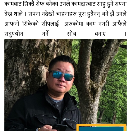
कामबाट सिक्दै सेफ बनेका उनले कामदारबाट साहु हुने सपना
देख्न थाले । सपना नदेखी चाहनाहरु पुरा हुदैनन् भने झै उनले
आफनो सिकेको सीपलाई अरुकोमा काम नगरी आफैले
सदुपयोग गर्ने सोच बनाए ।