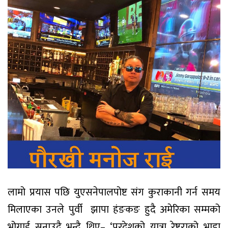
लामो प्रयास पछि युएसनेपालपोष्ट संग कुराकानी गर्न समय
मिलाएका उनले पुर्वी झापा हंङकङ हुदै अमेरिका सम्मको
भोगाई सुनाउदै भन्दै थिए– ‘परदेशको यात्रा रेष्टुराको भाडा