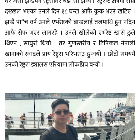
धेरै जसो इन्डियन रेष्टुरातिर बढी सोझिन्थे । रेष्टुरेन्ट क्षेत्रमा राम्रो
दख्खल भएका उनले दिन १८ घन्टा आफै कुक भएर खटिए ।
झन्डै पा“च वर्ष उनले एभरेष्टको ब्रान्डलाई तलमाथि हुन नदिन
आफै सेफ भएर लागरहे । उनले खोलेको एभरेष्ट खासै ठुले
थिएन , साघुरो थियो । तर गुणस्तरीय र टिपिकल नेपाली
खानाको स्वादले प्राय रेष्टुरा भरिभराउ हुन्थयो । छोटो समयमै
उनको रेष्टुरा ड्यालस एरियामा लोकप्रिय बन्यो ।