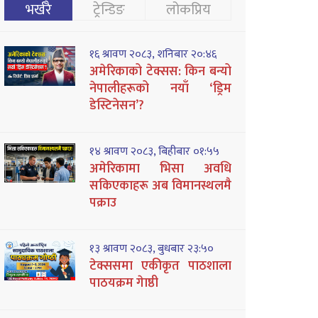
भर्खरै
ट्रेन्डिङ
लोकप्रिय
१६ श्रावण २०८३, शनिबार २०:४६
अमेरिकाको टेक्सस: किन बन्यो
नेपालीहरूको नयाँ ‘ड्रिम
डेस्टिनेसन’?
१४ श्रावण २०८३, बिहीबार ०१:५५
अमेरिकामा भिसा अवधि
सकिएकाहरू अब विमानस्थलमै
पक्राउ
१३ श्रावण २०८३, बुधबार २३:५०
टेक्ससमा एकीकृत पाठशाला
पाठयक्रम गेाष्ठी