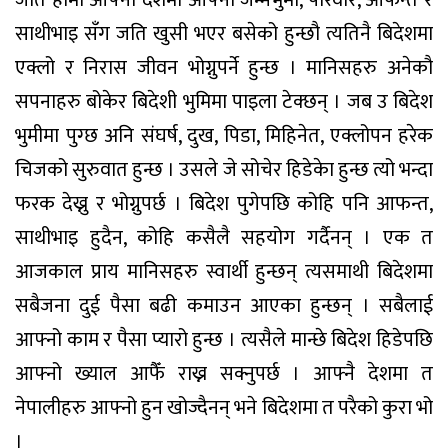
जति हामी आफ्नो देशमा आफ्नो जन्मभुमी, परिवार, आफन्त र
साथीभाइ सँग जति खुसी भएर बसेको हुन्छौ त्यतिनै बिदेशमा
एक्लो र निरास जीवन भोग्नुपर्ने हुन्छ । मानिसहरु अनेकौ
सपनाहरु बोकेर बिदेशी भुमिमा पाइला टेक्छन् । जब उ बिदेश
भुमीमा पुग्छ अनि संघर्ष, दुख, पिडा, मिहिनेत, एक्लोपन हरेक
चिजको सुरुवात हुन्छ । उसले जे सोचेर हिडेकेा हुन्छ त्यो भन्दा
फरक देख्नु र भोग्नुपर्छ । बिदेश पुगेपछि कोहि पनि आफन्त,
साथीभाइ हुदैन, कोहि कसैलै सहयोग गर्दैनन् । एक त
आजकाल प्राय मानिसहरु स्वार्थी हुन्छन् त्यसमाथी बिदेशमा
सबैजना दुई पैसा बढी कमाउन आएका हुन्छन् । सबैलाई
आफ्नो काम र पैसा प्यारो हुन्छ । त्यसैले मान्छे बिदेश हिडेपछि
आफ्नो ख्याल आफैँ राख्न सक्नुपर्छ । आफ्नै देशमा त
नेपालीहरु आफ्नो हुन खोज्दैनन् भने बिदेशमा त परैको कुरा भो
।