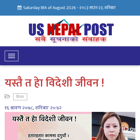
Saturday 8th of August 2026 -
२०८३ साउन २३, शनिबार
Toggle
Navigation
यस्तै त हेा विदेशी जीवन !
विचार
१६ श्रावण २०७८, शनिबार २०:४२