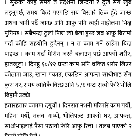
। सुरुका केहि समय त प्रदेशमा जिन्दगी र दुख सँग खुब
लड्नुपर्छ, समय बित्दै गएपछि सब बिस्तारै ठिक हुँदै जान्छ
अथवा बानी पर्दै जान्छ अनि आफु पनि त्यही माहोलमा भिज्न
पुगिन्छ । सबैभन्दा ठुलो पिडा त्यो बेला हुन्छ जब आफू बिरामी
पर्दा कोहि सहयोगि हुदैनन् । न त काम गर्ने ठाउँमा बिदा
पाइन्छ । काम गर्दा मेसिन जस्तै चलाउनु पर्छ आफ्नो शरीर,
हातखुट्टा । दिनहु १०/१२ घन्टा काम अनि थकित शरीर लिएर
कोठामा जाउ, खाना पकाउ, एकछिन आफन्त साथीभाइ सँग
कुरा गर, समय त्यतिकै बित्छ अनि ५ /६ घन्टा सुत्यो फेरि भोलि
बिहानै उठ्येा
हतारहतार काममा दगुर्यो । दिनरात नभनी मरिमरि काम गर्यो,
महिना मर्यो, तलब थाप्यो, भोलिपल्ट आफ्नो घर, आफन्त,
साथीभाइलाई पैसा पठायो फेरि आफु रित्तो । तलब पाएको २