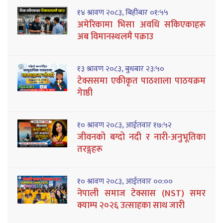
१४ श्रावण २०८३, बिहीबार ०१:५५
अमेरिकामा भिसा अवधि सकिएकाहरू
अब विमानस्थलमै पक्राउ
१३ श्रावण २०८३, बुधबार २३:५०
टेक्ससमा एकीकृत पाठशाला पाठयक्रम
गेाष्ठी
१० श्रावण २०८३, आईतवार १७:५२
जीवनको बग्दो नदी र नारी-अनुभूतिका
तरङ्गहरू
१० श्रावण २०८३, आईतवार ००:००
नेपाली समाज टेक्सास (NST) समर
क्याम्प २०२६ उत्साहका साथ जारी