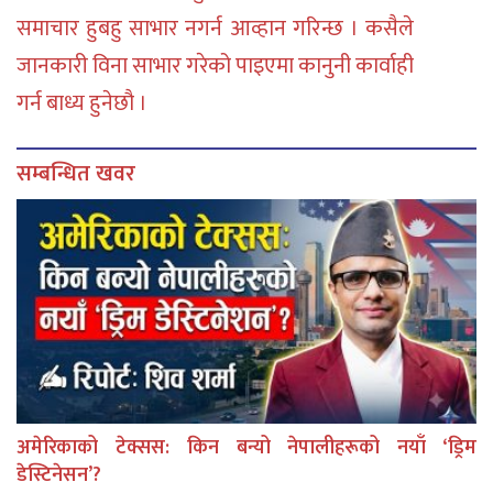
समाचार हुबहु साभार नगर्न आव्हान गरिन्छ । कसैले
जानकारी विना साभार गरेको पाइएमा कानुनी कार्वाही
गर्न बाध्य हुनेछौ ।
सम्बन्धित खवर
अमेरिकाको टेक्सस: किन बन्यो नेपालीहरूको नयाँ ‘ड्रिम
डेस्टिनेसन’?