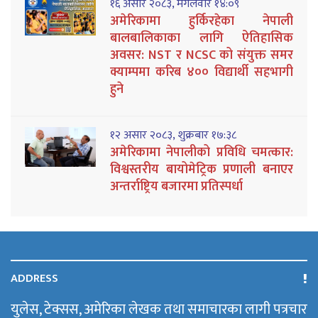
१६ असार २०८३, मंगलवार १४:०९
अमेरिकामा हुर्किरहेका नेपाली
बालबालिकाका लागि ऐतिहासिक
अवसर: NST र NCSC को संयुक्त समर
क्याम्पमा करिब ४०० विद्यार्थी सहभागी
हुने
१२ असार २०८३, शुक्रबार १७:३८
अमेरिकामा नेपालीको प्रविधि चमत्कार:
विश्वस्तरीय बायोमेट्रिक प्रणाली बनाएर
अन्तर्राष्ट्रिय बजारमा प्रतिस्पर्धा
ADDRESS
युलेस, टेक्सस, अमेरिका लेखक तथा समाचारका लागी पत्रचार