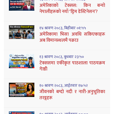
अमेरिकाको टेक्सस: किन बन्यो
नेपालीहरूको नयाँ ‘ड्रिम डेस्टिनेसन’?
१४ श्रावण २०८३, बिहीबार ०१:५५
अमेरिकामा भिसा अवधि सकिएकाहरू
अब विमानस्थलमै पक्राउ
१३ श्रावण २०८३, बुधबार २३:५०
टेक्ससमा एकीकृत पाठशाला पाठयक्रम
गेाष्ठी
१० श्रावण २०८३, आईतवार १७:५२
जीवनको बग्दो नदी र नारी-अनुभूतिका
तरङ्गहरू