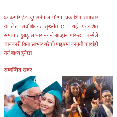
© कपीराईट–युएसनेपाल पोष्टमा प्रकाशित समाचार
या लेख सर्वाधिकार सुरक्षीत छ । यहाँ प्रकाशित
समाचार हुबहु साभार नगर्न आव्हान गरिन्छ । कसैले
जानकारी विना साभार गरेको पाइएमा कानुनी कार्वाही
गर्न बाध्य हुनेछौ ।
सम्बन्धित खवर