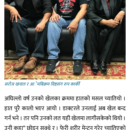
सराेज खनाल र आेमबिक्रम विष्टसंग रुप कार्की
अघिल्लो वर्ष उनको खेलका क्रममा हातको मसल च्यातियो ।
हात पुरै कालो भएर आयो । डाक्टरले उनलाई अब खेल बन्द
गर्न भने । तर पनि उनको लत यही खेलमा लागीसकेको थियो ।
उनी कहा“ छोडन सक्थे र । फेरी शरीर मेन्टन गरेर च्यातिएको