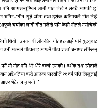
 लेख्ने लिलु भने संधै ओझेलमा परि रहिन । नत उनी चर्चाका
ा पनि आत्मसन्तुष्टिका लागी गीत लेखे र लेख्दै आएकी छु’
 भनिन–‘गीत सुन्ने स्रोता तथा दर्शक कतिपयले गीत लेख्ने
े आफुले चर्चाका लागी गीत नलेखे पनि केही गीतले नसोचेको
 पारेको थियो । उनका यी लोकप्रिय गीतहरु अझै पनि युटयुबाट
खनमा उनी अरुको पीडालाई आफनै पीडा जस्तो बनाएर लेख्छिन्
र्ने भो गीत पनि धेरै थोरै चल्यो उनको । दर्शक तथा स्रोताले
्यान अष्टे«लिया बस्दै आएका पारखीले ११ वर्ष पछि लिलुलाई
ी आएर भेटेर जानु भयो ।’