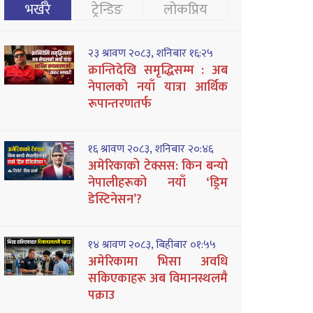
भर्खरै
ट्रेन्डिङ
लोकप्रिय
२३ श्रावण २०८३, शनिबार १६:२५
क्रान्तिदेखि समृद्धिसम्म : अब
नेपालको नयाँ यात्रा आर्थिक
रूपान्तरणतर्फ
१६ श्रावण २०८३, शनिबार २०:४६
अमेरिकाको टेक्सस: किन बन्यो
नेपालीहरूको नयाँ ‘ड्रिम
डेस्टिनेसन’?
१४ श्रावण २०८३, बिहीबार ०१:५५
अमेरिकामा भिसा अवधि
सकिएकाहरू अब विमानस्थलमै
पक्राउ