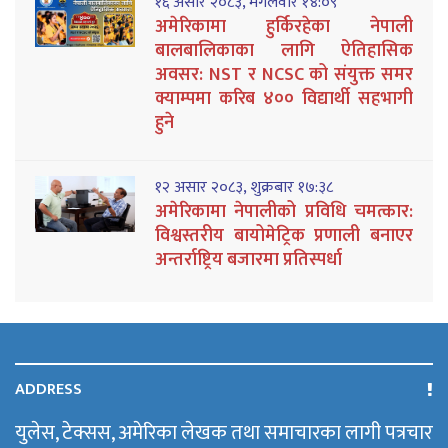
१६ असार २०८३, मंगलवार १४:०९
अमेरिकामा हुर्किरहेका नेपाली
बालबालिकाका लागि ऐतिहासिक
अवसर: NST र NCSC को संयुक्त समर
क्याम्पमा करिब ४०० विद्यार्थी सहभागी
हुने
१२ असार २०८३, शुक्रबार १७:३८
अमेरिकामा नेपालीको प्रविधि चमत्कार:
विश्वस्तरीय बायोमेट्रिक प्रणाली बनाएर
अन्तर्राष्ट्रिय बजारमा प्रतिस्पर्धा
ADDRESS
युलेस, टेक्सस, अमेरिका लेखक तथा समाचारका लागी पत्रचार