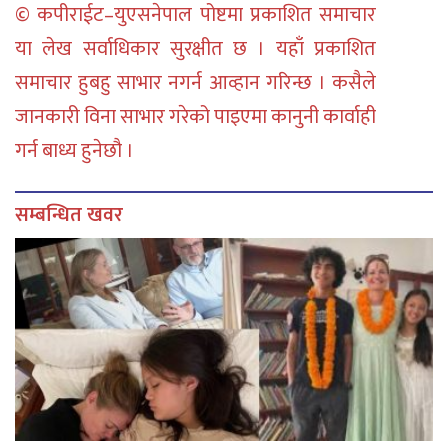
© कपीराईट–युएसनेपाल पोष्टमा प्रकाशित समाचार
या लेख सर्वाधिकार सुरक्षीत छ । यहाँ प्रकाशित
समाचार हुबहु साभार नगर्न आव्हान गरिन्छ । कसैले
जानकारी विना साभार गरेको पाइएमा कानुनी कार्वाही
गर्न बाध्य हुनेछौ ।
सम्बन्धित खवर