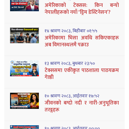
अमेरिकाको टेक्सस: किन बन्यो
नेपालीहरूको नयाँ ‘ड्रिम डेस्टिनेसन’?
१४ श्रावण २०८३, बिहीबार ०१:५५
अमेरिकामा भिसा अवधि सकिएकाहरू
अब विमानस्थलमै पक्राउ
१३ श्रावण २०८३, बुधबार २३:५०
टेक्ससमा एकीकृत पाठशाला पाठयक्रम
गेाष्ठी
१० श्रावण २०८३, आईतवार १७:५२
जीवनको बग्दो नदी र नारी-अनुभूतिका
तरङ्गहरू
१० श्रावण २०८३, आईतवार ००:००