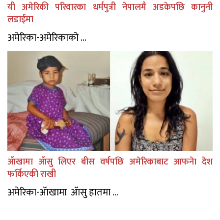
यी अमेरिकी परिवारका धर्मपुत्री नेपालमै अडकेपछि कानुनी
लडाईमा
अमेरिका-अमेरिकाको ...
ॲाखामा ॲासु लिएर बीस वर्षपछि अमेरिकाबाट आफनेा देश
फर्किएकी राखी
अमेरिका-ॲाखामा ॲासु हातमा ...