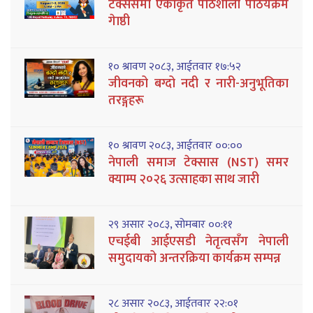
टेक्ससमा एकीकृत पाठशाला पाठयक्रम
गेाष्ठी
१० श्रावण २०८३, आईतवार १७:५२
जीवनको बग्दो नदी र नारी-अनुभूतिका
तरङ्गहरू
१० श्रावण २०८३, आईतवार ००:००
नेपाली समाज टेक्सास (NST) समर
क्याम्प २०२६ उत्साहका साथ जारी
२९ असार २०८३, सोमबार ००:११
एचईबी आईएसडी नेतृत्वसँग नेपाली
समुदायको अन्तरक्रिया कार्यक्रम सम्पन्न
२८ असार २०८३, आईतवार २२:०१