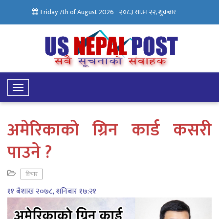
Friday 7th of August 2026 -
२०८३ साउन २२, शुक्रबार
Toggle
Navigation
अमेरिकाको ग्रिन कार्ड कसरी
पाउने ?
विचार
११ बैशाख २०७८, शनिबार १७:२१