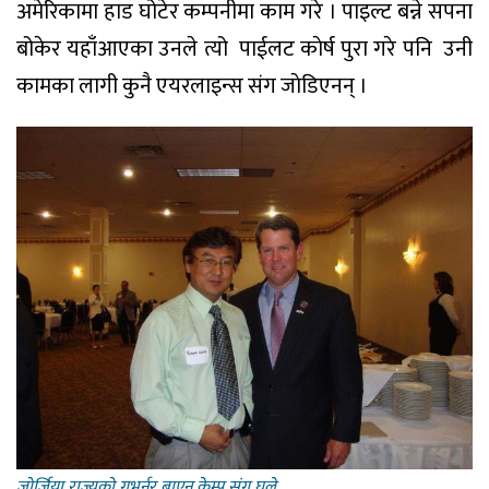
अमेरिकामा हाड घोटेर कम्पनीमा काम गरे । पाइल्ट बन्ने सपना
बोकेर यहाँआएका उनले त्यो पाईलट काेर्ष पुरा गरे पनि उनी
कामका लागी कुनै एयरलाइन्स संग जाेडिएनन् ।
जोर्जिया राज्यको गभर्नर ब्राएन केम्प संग घले