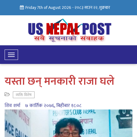
Friday 7th of August 2026 -
२०८३ साउन २२, शुक्रबार
Toggle
Navigation
यस्ता छन् मनकारी राजा घले
व्यक्ति विशेष
शिव शर्मा
७ कार्तिक २०७६, बिहीबार १८:०८