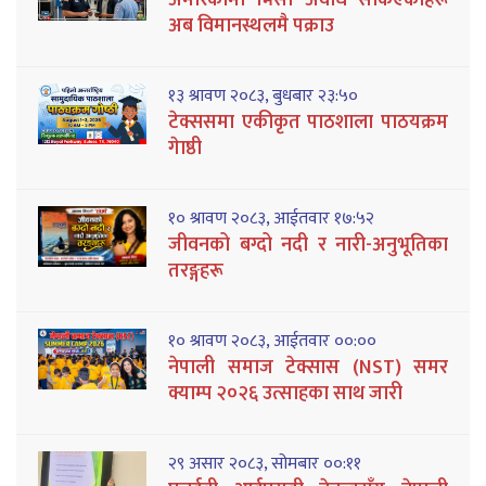
अमेरिकामा भिसा अवधि सकिएकाहरू
अब विमानस्थलमै पक्राउ
१३ श्रावण २०८३, बुधबार २३:५०
टेक्ससमा एकीकृत पाठशाला पाठयक्रम
गेाष्ठी
१० श्रावण २०८३, आईतवार १७:५२
जीवनको बग्दो नदी र नारी-अनुभूतिका
तरङ्गहरू
१० श्रावण २०८३, आईतवार ००:००
नेपाली समाज टेक्सास (NST) समर
क्याम्प २०२६ उत्साहका साथ जारी
२९ असार २०८३, सोमबार ००:११