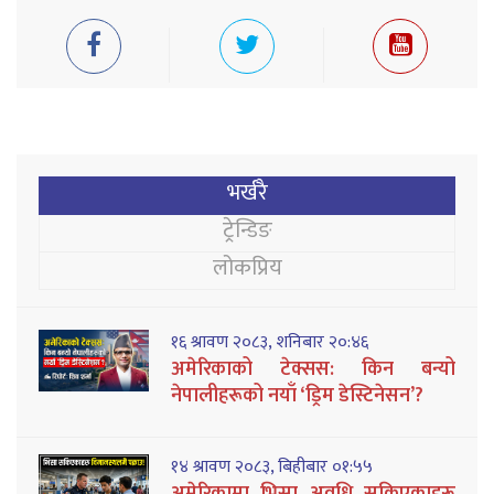
भर्खरै
ट्रेन्डिङ
लोकप्रिय
१६ श्रावण २०८३, शनिबार २०:४६
अमेरिकाको टेक्सस: किन बन्यो
नेपालीहरूको नयाँ ‘ड्रिम डेस्टिनेसन’?
१४ श्रावण २०८३, बिहीबार ०१:५५