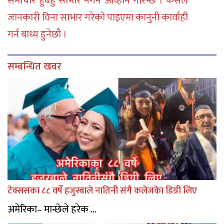
समाचार हुबहु साभार नगर्न आव्हान गरिन्छ । कसैले
जानकारी विना साभार गरेको पाइएमा कानुनी कार्वाही
गर्न बाध्य हुनेछौ ।
सम्बन्धित खवर
टेक्ससका ८८ वर्षे हजुरबाले नातिनी संगै कलेजकेा डिग्री लिए
अमेरिका– मान्छेले हरेक ...