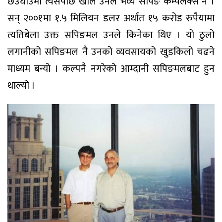
छेउघाउमा त्यसपछि खोले उनले भव्य सपिङ कम्पलेक्स नै ।
सन् २००१मा १.५ मिलियन डलर अर्थात १५ करोड रुपैयामा
त्यतिबेला उक्त सपिङमल उनले किनेका थिए । यो ठुलो
लगानीको सपिङमल नै उनको व्यवसायको खुडकिलो चढने
माध्यम बन्यो । कल्पनै नगरेको आम्दानी सपिङमलबाट हुन
थाल्यो ।